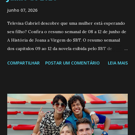
junho 07, 2026
Televisa Gabriel descobre que uma mulher está esperando
seu filho? Confira o resumo semanal de 08 a 12 de junho de
A História de Joana a Virgem do SBT. O resumo semanal
dos capitulos 09 ao 12 da novela exibida pelo SBT de
segunda a sexta-feira as 20h45 da noite: Leia também... Veja
COMPARTILHAR
POSTAR UM COMENTÁRIO
LEIA MAIS
a Programação Semanal do SBT de 08/06/26 a 14/06/26
SEGUNDA-FEIRA 08 DE JUNHO: CAPITULO 9 Salvador
interrompe sua investigação ao conhecer Jenny, mas ela
não demonstra interesse em interagir com ele. Joana
confessa a Gabriel que ele demonstrou ser o tipo de
pessoa que ela tanto desejou durante toda a vida. Camila
entra no quarto de Gabriel e imagina como seria o
encontro deles, quando conseguir seduzi-lo. Manuel avisa a
Paula sobre a suposta infidelidade de Gabriel com Joana.