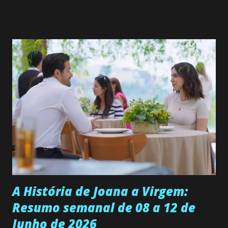
Valero) Uma jovem humilde e moderna, filha de mãe
solteira e neta de uma mulher abandonada pelo marido, não
quer que o mesmo lhe aconteça na vida, por isso decidiu
permanecer virgem até encontrar o homem que realmente
ama, o que não é fácil, já que dedica todas as suas energias a
se aprimorar, trabalhando, estudando e se orgulhando de
ser a primeira mulher da família a ingressar na
universidade. Ela tem uma personalidade muito alegre, é
muito madura para a idade, determinada, criativa e
empática. Detesta injustiças e é uma ótima amiga. Pode ser
teimosa e muito persistente quando decide fazer algo.
Durante um exame ginecológico, ela é inseminada por eng...
A História de Joana a Virgem:
Resumo semanal de 08 a 12 de
Junho de 2026