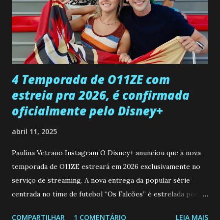
Rogerio consegue se livrar de todas as suspeitas pelo
desaparecimento de Francisco, apontando que ele poderia
ter sido vítima da fúria de Gabriel. Artur informa a Gabriel
que a clínica inseminou por engano outra paciente, que está
...
4 Temporada de O11ZE com
estreia pra 2026, é confirmada
oficialmente pelo Disney+
abril 11, 2025
Paulina Vetrano Instagram O Disney+ anunciou que a nova
temporada de O11ZE estreará em 2026 exclusivamente no
serviço de streaming. A nova entrega da popular série
centrada no time de futebol “Os Falcões” é estrelada por
Mariano González (Gabo), David Penagos (Ricky) e Luan
COMPARTILHAR
1 COMENTÁRIO
LEIA MAIS