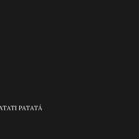
 MANHÃ
IA ESPERANÇA
 CIA COM PATATI PATATÁ
RO IMPACTO
Ô VOCÊ