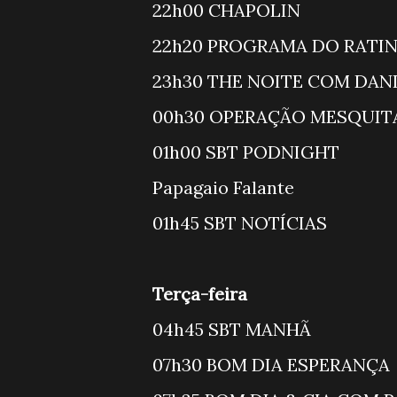
22h00 CHA
22h20 PROGRA
23h30 THE NOIT
00h30 OPERA
01h00 SBT P
Papagaio F
01h45 SBT N
Terça-feira
04h45 SBT
07h30 BOM D