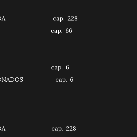
AVES
NCANTADA cap. 228
DORA cap. 66
CALIZANDO
ÃO DORAMA
trelas cap. 6
PAIXONADOS cap. 6
A HORA
BRASIL
AVES
NCANTADA cap. 228