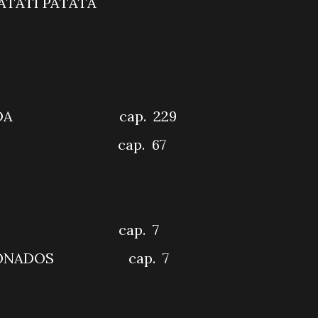
 CIA COM PATATI PATATÁ
RO IMPACTO
 VOCÊ
AVES
NCANTADA cap. 229
DORA cap. 67
CALIZANDO
ÃO DORAMA
trelas cap. 7
PAIXONADOS cap. 7
A HORA
BRASIL