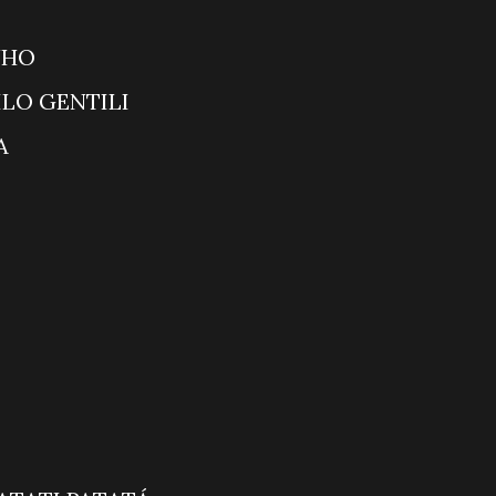
POLIN
MA DO RATINHO
E COM DANILO GENTILI
ÇÃO MESQUITA
ODNIGHT
alante
OTÍCIAS
 MANHÃ
IA ESPERANÇA