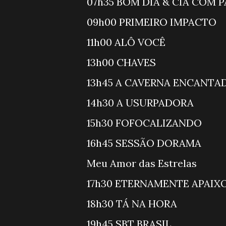
07h35 BOM DIA &
09h00 PRIMEI
11h00 ALÔ
13h00 CH
13h45 A CAVERNA E
14h30 A USURPA
15h30 FOFO
16h45 SESS
Meu Amor das Es
17h30 ETERNAMENTE A
18h30 TÁ N
19h45 SBT 