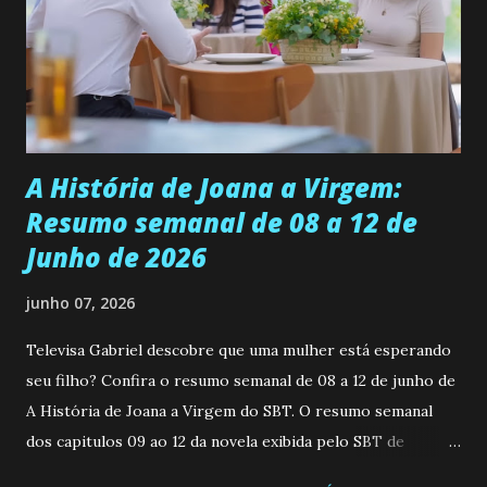
universidade. Ela tem uma personalidade muito alegre, é
muito madura para a idade, determinada, criativa e
empática. Detesta injustiças e é uma ótima amiga. Pode ser
teimosa e muito persistente quando decide fazer algo.
Durante um exame ginecológico, ela é inseminada por eng...
A História de Joana a Virgem:
Resumo semanal de 08 a 12 de
Junho de 2026
junho 07, 2026
Televisa Gabriel descobre que uma mulher está esperando
seu filho? Confira o resumo semanal de 08 a 12 de junho de
A História de Joana a Virgem do SBT. O resumo semanal
dos capitulos 09 ao 12 da novela exibida pelo SBT de
segunda a sexta-feira as 20h45 da noite: Leia também... Veja