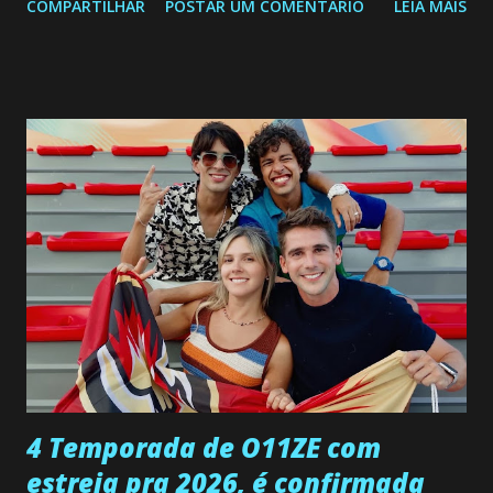
COMPARTILHAR
POSTAR UM COMENTÁRIO
LEIA MAIS
a Programação Semanal do SBT de 08/06/26 a 14/06/26
SEGUNDA-FEIRA 08 DE JUNHO: CAPITULO 9 Salvador
interrompe sua investigação ao conhecer Jenny, mas ela
não demonstra interesse em interagir com ele. Joana
confessa a Gabriel que ele demonstrou ser o tipo de
pessoa que ela tanto desejou durante toda a vida. Camila
entra no quarto de Gabriel e imagina como seria o
encontro deles, quando conseguir seduzi-lo. Manuel avisa a
Paula sobre a suposta infidelidade de Gabriel com Joana.
Rogerio consegue se livrar de todas as suspeitas pelo
desaparecimento de Francisco, apontando que ele poderia
ter sido vítima da fúria de Gabriel. Artur informa a Gabriel
que a clínica inseminou por engano outra paciente, que está
...
4 Temporada de O11ZE com
estreia pra 2026, é confirmada