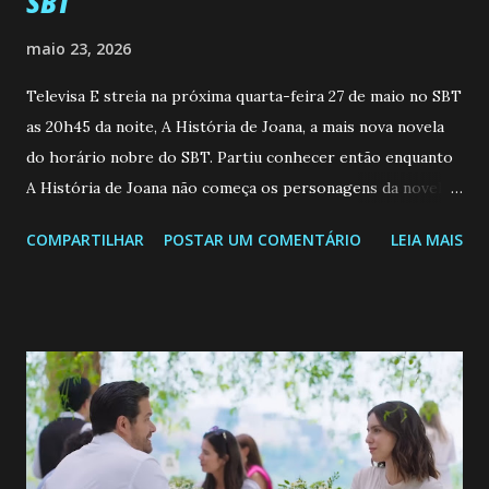
SBT
maio 23, 2026
Televisa E streia na próxima quarta-feira 27 de maio no SBT
as 20h45 da noite, A História de Joana, a mais nova novela
do horário nobre do SBT. Partiu conhecer então enquanto
A História de Joana não começa os personagens da novela?
Confira: Leia também... Veja a Programação Semanal do SBT
COMPARTILHAR
POSTAR UM COMENTÁRIO
LEIA MAIS
de 25/05/26 a 31/05/26 JOANA GUADALUPE (Camila
Valero) Uma jovem humilde e moderna, filha de mãe
solteira e neta de uma mulher abandonada pelo marido, não
quer que o mesmo lhe aconteça na vida, por isso decidiu
permanecer virgem até encontrar o homem que realmente
ama, o que não é fácil, já que dedica todas as suas energias a
se aprimorar, trabalhando, estudando e se orgulhando de
ser a primeira mulher da família a ingressar na