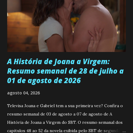
a controlar suas habilidades. A decisão divide a família:
enquanto Max, Hank e Nora acreditam que essa é a melhor
forma de protegê-la, Phoebe, Barb e Billy estão dispostos a
desafiar as ordens para mantê-la ao lado de quem ama. A
atriz Ariel Winter (Modern Family) interpreta Cognita e se
junta aos integrantes do elenco orig...
A História de Joana a Virgem:
Resumo semanal de 28 de julho a
01 de agosto de 2026
agosto 04, 2026
Televisa Joana e Gabriel tem a sua primeira vez? Confira o
resumo semanal de 03 de agosto a 07 de agosto de A
História de Joana a Virgem do SBT. O resumo semanal dos
capitulos 48 ao 52 da novela exibida pelo SBT de segunda a