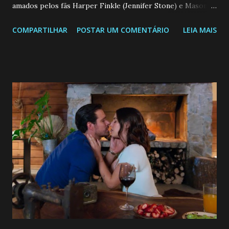
amados pelos fãs Harper Finkle (Jennifer Stone) e Mason
Greyback (Gregg Sulkin). A temporada, composta por
COMPARTILHAR
POSTAR UM COMENTÁRIO
LEIA MAIS
quatro episódios, estreia no Disney+ na quarta-feira, 5 de
agosto. Na última temporada de Os Feiticeiros Além de
Waverly Place, Billie, ainda abalada por ter perdido Alex no
fim da segunda temporada, descobre que a única maneira de
salvar sua mãe é reencontrar seu pai, desaparecido há
muito tempo. Enquanto sua família se une em busca de Alex,
Billie percebe que a união de seus poderes é a única forma
de os Russo derrotarem o mal que os ameaça. Como
anunciado anteriormente, a produtora executiva Selena
Gomez fará sua estreia como diretora no primeiro
episódio da temporada. Além disso, ela também reprisará
seu papel como Alex Russo. A série é estrelada por David
Henrie (como Justin Russo), Janice LeAnn Brown (como
Billie...