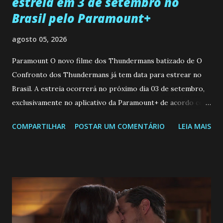
estreia em 3 de setembro no
Brasil pelo Paramount+
agosto 05, 2026
Paramount O novo filme dos Thundermans batizado de O
Confronto dos Thundermans já tem data para estrear no
Brasil. A estreia ocorrerá no próximo dia 03 de setembro,
exclusivamente no aplicativo da Paramount+ de acordo com
confirmação da empresa nas ultimas horas. Leia também....
COMPARTILHAR
POSTAR UM COMENTÁRIO
LEIA MAIS
A História de Joana a Virgem: Resumo semanal de 28 de
julho a 01 de agosto de 2026 Baseado na série de comédia
live-action de super-heróis da Nickelodeon, o longa
acompanha Chloe, a caçula da família Thunderman, que
desenvolve um novo e imprevisível superpoder. Diante da
situação, a Liga dos Heróis determina que ela seja enviada
para um internato de super-heróis, onde poderá aprender