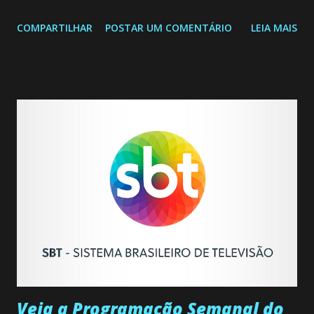
sexta-feira as 20h45 da noite: Leia também... Veja a
COMPARTILHAR
POSTAR UM COMENTÁRIO
LEIA MAIS
Programação Semanal do SBT de 03/08/26 a 09/08/26
Capítulo 48 – Segunda-feira (03/08) Juliano avisa à família
de Joana que ela está bem. Gabriel e Joana encontram uma
cabana e alugam um quarto. Juliano e Gerardo descobrem
que Salvador é aliado de Gabriel. Manuel comenta com
Camila que acredita que seu pai esteja por trás da morte de
Francisco, e ela confirma suas suspeitas. Camila confessa a
Manuel que está apaixonada por Gabriel. Felipe aceita
voltar para casa. Castilho pede a Geraldo e Juliano que
sirvam de isca para distrair Queiroz, enquanto ele vai
procurar Gabriel. Joana diz a Gabriel que quer se entregar
completamente a ele. Joana e Gabriel se entregam ao amor
pela primeira vez. Camila confessa a Manu...
Veja a Programação Semanal do