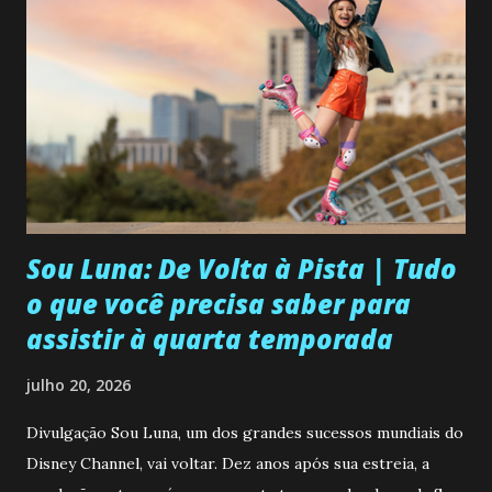
feira 29 de julho: Capitulo 44 Enquanto Elvira perde a
esperança de encontrar vivo seu filho Francisco, o
promotor Quiroz lhe confessa que Gabriel encabeça a lista
de suspeitos. Salvador avisa a Gabriel que sua investigação
está sendo manipulada por alguém poderoso e sugere ir
para outro país enquanto consegue esclarecer o
desaparecimento de Francisco. Joana tenta f...
Sou Luna: De Volta à Pista | Tudo
o que você precisa saber para
assistir à quarta temporada
julho 20, 2026
Divulgação Sou Luna, um dos grandes sucessos mundiais do
Disney Channel, vai voltar. Dez anos após sua estreia, a