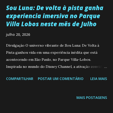
Sou Luna: De volta à pista ganha
experiencia imersiva no Parque
Villa Lobos neste mês de Julho
julho 20, 2026
Divulgação O universo vibrante de Sou Luna: De Volta à
Pista ganhou vida em uma experiência inédita que está
acontecendo em São Paulo, no Parque Villa-Lobos.
Inspirada no mundo do Disney Channel, a ativação convida o
público a mergulhar no universo da série por meio de uma
COMPARTILHAR
POSTAR UM COMENTÁRIO
LEIA MAIS
jornada imersiva que reúne patinação, moda, música e
criatividade em um ambiente totalmente tematizado. A
ativação teve início neste final de semana nos dias 18, 19 e
MAIS POSTAGENS
ainda vai acontecer nos dias 25 e 26 de julho, disponível das
10h às 18h, é uma experiência criada para transportar fãs