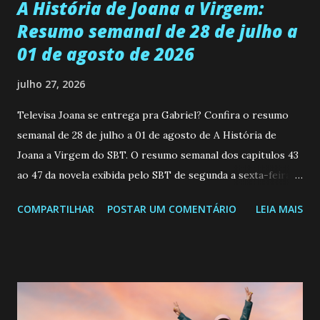
A História de Joana a Virgem:
Resumo semanal de 28 de julho a
01 de agosto de 2026
julho 27, 2026
Televisa Joana se entrega pra Gabriel? Confira o resumo
semanal de 28 de julho a 01 de agosto de A História de
Joana a Virgem do SBT. O resumo semanal dos capitulos 43
ao 47 da novela exibida pelo SBT de segunda a sexta-feira
as 20h45 da noite: Segunda-feira 28 de julho: Capitulo 43
COMPARTILHAR
POSTAR UM COMENTÁRIO
LEIA MAIS
Tania confessa a Gabriel que ouviu Manuel reclamar com
Paula sobre sua intenção de tirar Joana do seu caminho.
Joana fala com David de coração aberto e lhe explica que o
carinho que sente por ele nunca poderia se transformar em
amor de casal. Gabriel encontra Paula e a confronta por
tentar eliminar Joana e seu filho ainda não nascido. Terça-