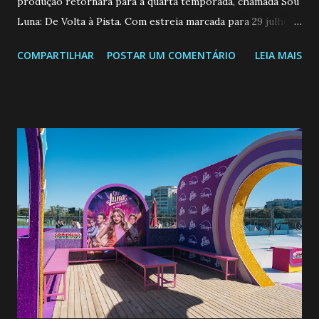
produção retornará para a quarta temporada, chamada Sou
Luna: De Volta à Pista. Com estreia marcada para 29 julho
no Disney+, a nova etapa vai dar sequência a uma história
COMPARTILHAR
POSTAR UM COMENTÁRIO
LEIA MAIS
que marcou uma geração. Para refrescar sua memória e
ajudar no retorno aos ringues de patinação, preparamos
uma retrospectiva especial com tudo o que você precisa
lembrar sobre a série. Confira: Leia também.... SOU LUNA:
DE VOLTA À PISTA GANHA EXPERIÊNCIA IMERSIVA NO
PARQUE VILLA LOBOS NESTE MÊS DE JULHO Lançada em
2016, Sou Luna: De Volta à Pista conta a história de Luna
Valente (Karol Sevilla), jovem apaixonada por patinação que
aproveita seus dotes para trabalhar fazendo entregas junto
a Simón (Michael Ronda), seu melhor amigo de infância. A
vida dela muda quando a mansão onde trabalham seus pais
adotivos, Mônica (Ana Carolina Valsagna) e Miguel (David
Murí), é comprada por Sharon Benson (Lucila Gandol...