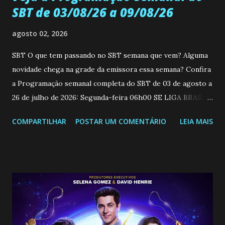
SBT de 03/08/26 a 09/08/26
agosto 02, 2026
SBT O que tem passando no SBT semana que vem? Alguma
novidade chega na grade da emissora essa semana? Confira
a Programação semanal completa do SBT de 03 de agosto a
26 de julho de 2026: Segunda-feira 06h00 SE LIGA BRASIL
08h30 PRIMEIRO IMPACTO 12h45 CHAVES 14h00 A
COMPARTILHAR
POSTAR UM COMENTÁRIO
LEIA MAIS
DESALMADA - cap.11 15h30 FOFOCALIZANDO 16h45 O
QUE A VIDA ME ROUBOU - cap.1 17h45 SORTILÉGIO -
cap.65 18h15 SBT CIDADES - Estreia 19h45 SBT BRASIL
20h45 A HISTÓRIA DE JOANA - A
VIRGEM - cap.48 21h30 SESSÃO +SBT 22h00 PROGRAMA
DO RATINHO 23h00 GALVÃO F.C. 00h00 THE NOITE COM
DANILO GENTILI 01h00 OPERAÇÃO MESQUITA
01h30 PASSE DE MILHÕES ...