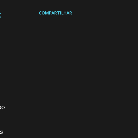
COMPARTILHAR
g
so
os