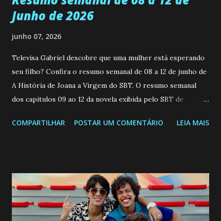
Junho de 2026
junho 07, 2026
Televisa Gabriel descobre que uma mulher está esperando
seu filho? Confira o resumo semanal de 08 a 12 de junho de
A História de Joana a Virgem do SBT. O resumo semanal
dos capitulos 09 ao 12 da novela exibida pelo SBT de
segunda a sexta-feira as 20h45 da noite: Leia também... Veja
COMPARTILHAR
POSTAR UM COMENTÁRIO
LEIA MAIS
a Programação Semanal do SBT de 08/06/26 a 14/06/26
SEGUNDA-FEIRA 08 DE JUNHO: CAPITULO 9 Salvador
interrompe sua investigação ao conhecer Jenny, mas ela
não demonstra interesse em interagir com ele. Joana
confessa a Gabriel que ele demonstrou ser o tipo de
pessoa que ela tanto desejou durante toda a vida. Camila
entra no quarto de Gabriel e imagina como seria o