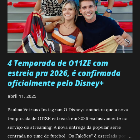
encontro deles, quando conseguir seduzi-lo. Manuel avisa a
Paula sobre a suposta infidelidade de Gabriel com Joana.
Rogerio consegue se livrar de todas as suspeitas pelo
desaparecimento de Francisco, apontando que ele poderia
ter sido vítima da fúria de Gabriel. Artur informa a Gabriel
que a clínica inseminou por engano outra paciente, que está
...
4 Temporada de O11ZE com
estreia pra 2026, é confirmada
oficialmente pelo Disney+
abril 11, 2025
Paulina Vetrano Instagram O Disney+ anunciou que a nova
temporada de O11ZE estreará em 2026 exclusivamente no
serviço de streaming. A nova entrega da popular série
centrada no time de futebol “Os Falcões” é estrelada por