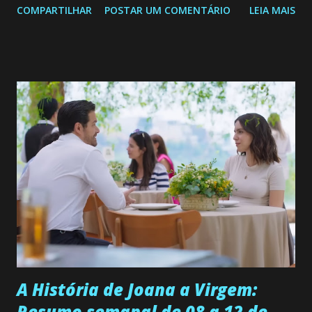
COMPARTILHAR
POSTAR UM COMENTÁRIO
LEIA MAIS
de 25/05/26 a 31/05/26 JOANA GUADALUPE (Camila
Valero) Uma jovem humilde e moderna, filha de mãe
solteira e neta de uma mulher abandonada pelo marido, não
quer que o mesmo lhe aconteça na vida, por isso decidiu
permanecer virgem até encontrar o homem que realmente
ama, o que não é fácil, já que dedica todas as suas energias a
se aprimorar, trabalhando, estudando e se orgulhando de
ser a primeira mulher da família a ingressar na
universidade. Ela tem uma personalidade muito alegre, é
muito madura para a idade, determinada, criativa e
empática. Detesta injustiças e é uma ótima amiga. Pode ser
teimosa e muito persistente quando decide fazer algo.
Durante um exame ginecológico, ela é inseminada por eng...
A História de Joana a Virgem:
Resumo semanal de 08 a 12 de