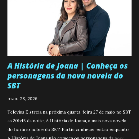
A História de Joana | Conheça os
personagens da nova novela do
SBT
maio 23, 2026
Televisa E streia na próxima quarta-feira 27 de maio no SBT
as 20h45 da noite, A História de Joana, a mais nova novela
do horário nobre do SBT. Partiu conhecer então enquanto
A História de Joana não começa os personagens da novela?