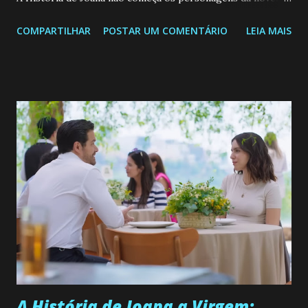
Confira: Leia também... Veja a Programação Semanal do SBT
COMPARTILHAR
POSTAR UM COMENTÁRIO
LEIA MAIS
de 25/05/26 a 31/05/26 JOANA GUADALUPE (Camila
Valero) Uma jovem humilde e moderna, filha de mãe
solteira e neta de uma mulher abandonada pelo marido, não
quer que o mesmo lhe aconteça na vida, por isso decidiu
permanecer virgem até encontrar o homem que realmente
ama, o que não é fácil, já que dedica todas as suas energias a
se aprimorar, trabalhando, estudando e se orgulhando de
ser a primeira mulher da família a ingressar na
universidade. Ela tem uma personalidade muito alegre, é
muito madura para a idade, determinada, criativa e
empática. Detesta injustiças e é uma ótima amiga. Pode ser
teimosa e muito persistente quando decide fazer algo.
Durante um exame ginecológico, ela é inseminada por eng...
A História de Joana a Virgem: