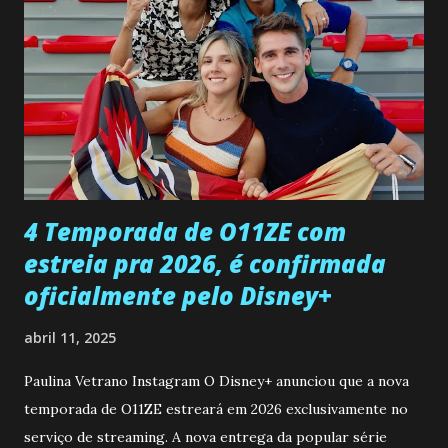
entra no quarto de Gabriel e imagina como seria o
encontro deles, quando conseguir seduzi-lo. Manuel avisa a
Paula sobre a suposta infidelidade de Gabriel com Joana.
Rogerio consegue se livrar de todas as suspeitas pelo
desaparecimento de Francisco, apontando que ele poderia
ter sido vítima da fúria de Gabriel. Artur informa a Gabriel
que a clínica inseminou por engano outra paciente, que está
...
4 Temporada de O11ZE com
estreia pra 2026, é confirmada
oficialmente pelo Disney+
abril 11, 2025
Paulina Vetrano Instagram O Disney+ anunciou que a nova
temporada de O11ZE estreará em 2026 exclusivamente no
serviço de streaming. A nova entrega da popular série