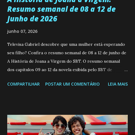
Resumo semanal de 08 a 12 de
Junho de 2026
junho 07, 2026
Televisa Gabriel descobre que uma mulher está esperando
seu filho? Confira o resumo semanal de 08 a 12 de junho de
A História de Joana a Virgem do SBT. O resumo semanal
dos capitulos 09 ao 12 da novela exibida pelo SBT de
segunda a sexta-feira as 20h45 da noite: Leia também... Veja
COMPARTILHAR
POSTAR UM COMENTÁRIO
LEIA MAIS
a Programação Semanal do SBT de 08/06/26 a 14/06/26
SEGUNDA-FEIRA 08 DE JUNHO: CAPITULO 9 Salvador
interrompe sua investigação ao conhecer Jenny, mas ela
não demonstra interesse em interagir com ele. Joana
confessa a Gabriel que ele demonstrou ser o tipo de
pessoa que ela tanto desejou durante toda a vida. Camila