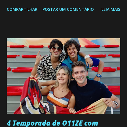
segunda a sexta-feira as 20h45 da noite: Leia também... Veja
COMPARTILHAR
POSTAR UM COMENTÁRIO
LEIA MAIS
a Programação Semanal do SBT de 08/06/26 a 14/06/26
SEGUNDA-FEIRA 08 DE JUNHO: CAPITULO 9 Salvador
interrompe sua investigação ao conhecer Jenny, mas ela
não demonstra interesse em interagir com ele. Joana
confessa a Gabriel que ele demonstrou ser o tipo de
pessoa que ela tanto desejou durante toda a vida. Camila
entra no quarto de Gabriel e imagina como seria o
encontro deles, quando conseguir seduzi-lo. Manuel avisa a
Paula sobre a suposta infidelidade de Gabriel com Joana.
Rogerio consegue se livrar de todas as suspeitas pelo
desaparecimento de Francisco, apontando que ele poderia
ter sido vítima da fúria de Gabriel. Artur informa a Gabriel
que a clínica inseminou por engano outra paciente, que está
...
4 Temporada de O11ZE com