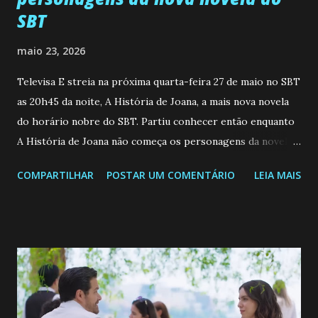
SBT
maio 23, 2026
Televisa E streia na próxima quarta-feira 27 de maio no SBT
as 20h45 da noite, A História de Joana, a mais nova novela
do horário nobre do SBT. Partiu conhecer então enquanto
A História de Joana não começa os personagens da novela?
Confira: Leia também... Veja a Programação Semanal do SBT
COMPARTILHAR
POSTAR UM COMENTÁRIO
LEIA MAIS
de 25/05/26 a 31/05/26 JOANA GUADALUPE (Camila
Valero) Uma jovem humilde e moderna, filha de mãe
solteira e neta de uma mulher abandonada pelo marido, não
quer que o mesmo lhe aconteça na vida, por isso decidiu
permanecer virgem até encontrar o homem que realmente
ama, o que não é fácil, já que dedica todas as suas energias a
se aprimorar, trabalhando, estudando e se orgulhando de