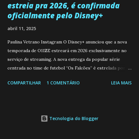
estreia pra 2026, é confirmada
oficialmente pelo Disney+
abril 11, 2025
Paulina Vetrano Instagram O Disney+ anunciou que a nova
temporada de O11ZE estreará em 2026 exclusivamente no
serviço de streaming. A nova entrega da popular série
centrada no time de futebol “Os Falcões” é estrelada por
Mariano González (Gabo), David Penagos (Ricky) e Luan
COMPARTILHAR
1 COMENTÁRIO
LEIA MAIS
Brum (Dedé), que voltam a interpretar seus personagens
originais, e apresenta um elenco de novos Falcões liderado
pelo ator mexicano Emiliano González (Gael). Os episódios
também contam com a participação especial do renomado
Tecnologia do Blogger
atleta Sergio “Kun” Agüero, além de outras figuras de
destaque do futebol e do jornalismo esportivo. Leia
também... A Caverna Encantada 3 temporada: Resumos dos