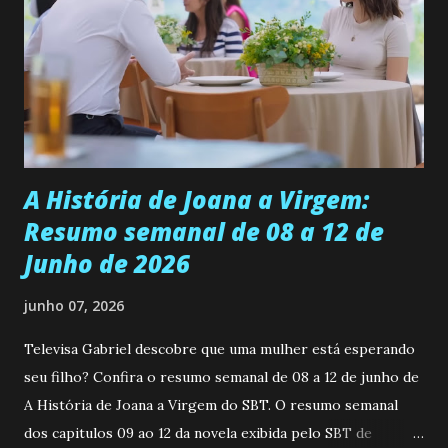
ser a primeira mulher da família a ingressar na
universidade. Ela tem uma personalidade muito alegre, é
muito madura para a idade, determinada, criativa e
empática. Detesta injustiças e é uma ótima amiga. Pode ser
teimosa e muito persistente quando decide fazer algo.
Durante um exame ginecológico, ela é inseminada por eng...
A História de Joana a Virgem:
Resumo semanal de 08 a 12 de
Junho de 2026
junho 07, 2026
Televisa Gabriel descobre que uma mulher está esperando
seu filho? Confira o resumo semanal de 08 a 12 de junho de
A História de Joana a Virgem do SBT. O resumo semanal
dos capitulos 09 ao 12 da novela exibida pelo SBT de