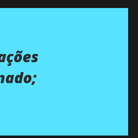
mações
nado;