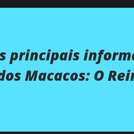
 principais infor
dos Macacos: O Rei