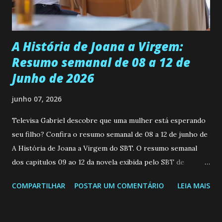
teimosa e muito persistente quando decide fazer algo.
Durante um exame ginecológico, ela é inseminada por eng...
A História de Joana a Virgem:
Resumo semanal de 08 a 12 de
Junho de 2026
junho 07, 2026
Televisa Gabriel descobre que uma mulher está esperando
seu filho? Confira o resumo semanal de 08 a 12 de junho de
A História de Joana a Virgem do SBT. O resumo semanal
dos capitulos 09 ao 12 da novela exibida pelo SBT de
segunda a sexta-feira as 20h45 da noite: Leia também... Veja
COMPARTILHAR
POSTAR UM COMENTÁRIO
LEIA MAIS
a Programação Semanal do SBT de 08/06/26 a 14/06/26
SEGUNDA-FEIRA 08 DE JUNHO: CAPITULO 9 Salvador
interrompe sua investigação ao conhecer Jenny, mas ela