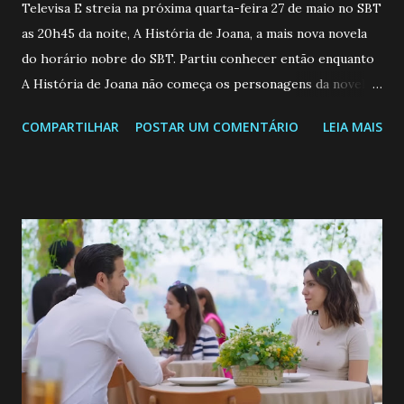
Televisa E streia na próxima quarta-feira 27 de maio no SBT
as 20h45 da noite, A História de Joana, a mais nova novela
do horário nobre do SBT. Partiu conhecer então enquanto
A História de Joana não começa os personagens da novela?
Confira: Leia também... Veja a Programação Semanal do SBT
COMPARTILHAR
POSTAR UM COMENTÁRIO
LEIA MAIS
de 25/05/26 a 31/05/26 JOANA GUADALUPE (Camila
Valero) Uma jovem humilde e moderna, filha de mãe
solteira e neta de uma mulher abandonada pelo marido, não
quer que o mesmo lhe aconteça na vida, por isso decidiu
permanecer virgem até encontrar o homem que realmente
ama, o que não é fácil, já que dedica todas as suas energias a
se aprimorar, trabalhando, estudando e se orgulhando de
ser a primeira mulher da família a ingressar na
universidade. Ela tem uma personalidade muito alegre, é
muito madura para a idade, determinada, criativa e
empática. Detesta injustiças e é uma ótima amiga. Pode ser