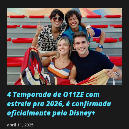
não demonstra interesse em interagir com ele. Joana
confessa a Gabriel que ele demonstrou ser o tipo de
pessoa que ela tanto desejou durante toda a vida. Camila
entra no quarto de Gabriel e imagina como seria o
encontro deles, quando conseguir seduzi-lo. Manuel avisa a
Paula sobre a suposta infidelidade de Gabriel com Joana.
Rogerio consegue se livrar de todas as suspeitas pelo
desaparecimento de Francisco, apontando que ele poderia
ter sido vítima da fúria de Gabriel. Artur informa a Gabriel
que a clínica inseminou por engano outra paciente, que está
...
4 Temporada de O11ZE com
estreia pra 2026, é confirmada
oficialmente pelo Disney+
abril 11, 2025