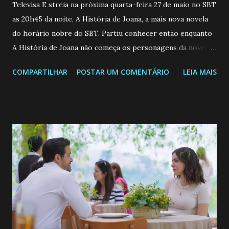
Televisa E streia na próxima quarta-feira 27 de maio no SBT
as 20h45 da noite, A História de Joana, a mais nova novela
do horário nobre do SBT. Partiu conhecer então enquanto
A História de Joana não começa os personagens da novela?
Confira: Leia também... Veja a Programação Semanal do SBT
COMPARTILHAR
POSTAR UM COMENTÁRIO
LEIA MAIS
de 25/05/26 a 31/05/26 JOANA GUADALUPE (Camila
Valero) Uma jovem humilde e moderna, filha de mãe
solteira e neta de uma mulher abandonada pelo marido, não
quer que o mesmo lhe aconteça na vida, por isso decidiu
permanecer virgem até encontrar o homem que realmente
ama, o que não é fácil, já que dedica todas as suas energias a
se aprimorar, trabalhando, estudando e se orgulhando de
ser a primeira mulher da família a ingressar na
universidade. Ela tem uma personalidade muito alegre, é
muito madura para a idade, determinada, criativa e
empática. Detesta injustiças e é uma ótima amiga. Pode ser