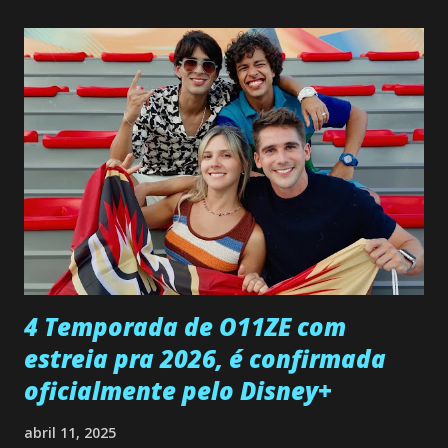
não demonstra interesse em interagir com ele. Joana
confessa a Gabriel que ele demonstrou ser o tipo de
pessoa que ela tanto desejou durante toda a vida. Camila
entra no quarto de Gabriel e imagina como seria o
encontro deles, quando conseguir seduzi-lo. Manuel avisa a
Paula sobre a suposta infidelidade de Gabriel com Joana.
Rogerio consegue se livrar de todas as suspeitas pelo
desaparecimento de Francisco, apontando que ele poderia
ter sido vítima da fúria de Gabriel. Artur informa a Gabriel
que a clínica inseminou por engano outra paciente, que está
...
4 Temporada de O11ZE com
estreia pra 2026, é confirmada
oficialmente pelo Disney+
abril 11, 2025