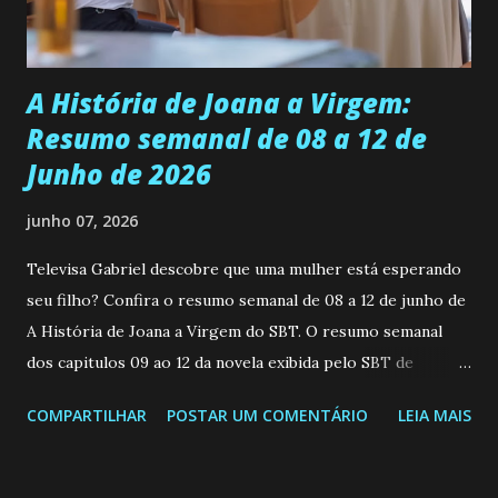
teimosa e muito persistente quando decide fazer algo.
Durante um exame ginecológico, ela é inseminada por eng...
A História de Joana a Virgem:
Resumo semanal de 08 a 12 de
Junho de 2026
junho 07, 2026
Televisa Gabriel descobre que uma mulher está esperando
seu filho? Confira o resumo semanal de 08 a 12 de junho de
A História de Joana a Virgem do SBT. O resumo semanal
dos capitulos 09 ao 12 da novela exibida pelo SBT de
segunda a sexta-feira as 20h45 da noite: Leia também... Veja
COMPARTILHAR
POSTAR UM COMENTÁRIO
LEIA MAIS
a Programação Semanal do SBT de 08/06/26 a 14/06/26
SEGUNDA-FEIRA 08 DE JUNHO: CAPITULO 9 Salvador
interrompe sua investigação ao conhecer Jenny, mas ela