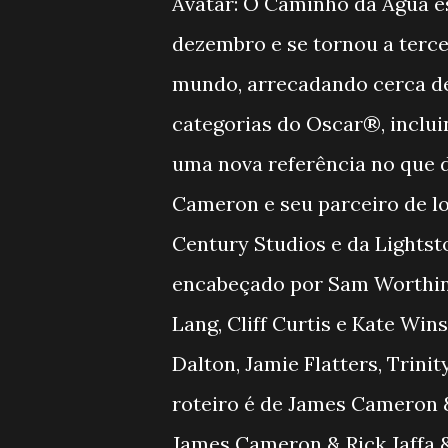
Avatar: O Caminho da Água es
dezembro e se tornou a terce
mundo, arrecadando cerca de 
categorias do Oscar®, inclu
uma nova referência no que di
Cameron e seu parceiro de l
Century Studios e da Lights
encabeçado por Sam Worthing
Lang, Cliff Curtis e Kate Win
Dalton, Jamie Flatters, Trinit
roteiro é de James Cameron &
James Cameron & Rick Jaffa 