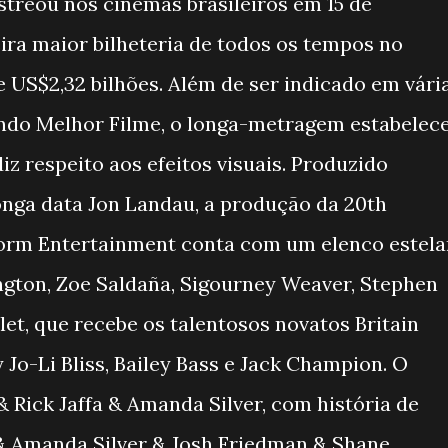
treou nos cinemas brasileiros em 15 de
ira maior bilheteria de todos os tempos no
US$2,32 bilhões. Além de ser indicado em vári
indo Melhor Filme, o longa-metragem estabelec
z respeito aos efeitos visuais. Produzido
onga data Jon Landau, a produção da 20th
torm Entertainment conta com um elenco estela
ton, Zoe Saldaña, Sigourney Weaver, Stephen
slet, que recebe os talentosos novatos Britain
y Jo-Li Bliss, Bailey Bass e Jack Champion. O
 Rick Jaffa & Amanda Silver, com história de
& Amanda Silver & Josh Friedman & Shane