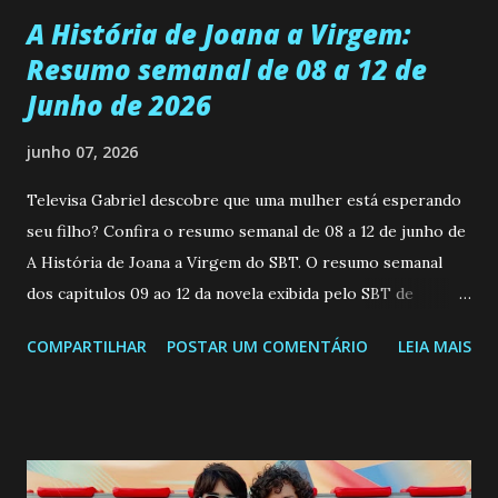
A História de Joana a Virgem:
Resumo semanal de 08 a 12 de
Junho de 2026
junho 07, 2026
Televisa Gabriel descobre que uma mulher está esperando
seu filho? Confira o resumo semanal de 08 a 12 de junho de
A História de Joana a Virgem do SBT. O resumo semanal
dos capitulos 09 ao 12 da novela exibida pelo SBT de
segunda a sexta-feira as 20h45 da noite: Leia também... Veja
COMPARTILHAR
POSTAR UM COMENTÁRIO
LEIA MAIS
a Programação Semanal do SBT de 08/06/26 a 14/06/26
SEGUNDA-FEIRA 08 DE JUNHO: CAPITULO 9 Salvador
interrompe sua investigação ao conhecer Jenny, mas ela
não demonstra interesse em interagir com ele. Joana
confessa a Gabriel que ele demonstrou ser o tipo de