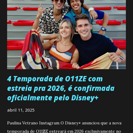
pessoa que ela tanto desejou durante toda a vida. Camila
entra no quarto de Gabriel e imagina como seria o
encontro deles, quando conseguir seduzi-lo. Manuel avisa a
Paula sobre a suposta infidelidade de Gabriel com Joana.
Rogerio consegue se livrar de todas as suspeitas pelo
desaparecimento de Francisco, apontando que ele poderia
ter sido vítima da fúria de Gabriel. Artur informa a Gabriel
que a clínica inseminou por engano outra paciente, que está
...
4 Temporada de O11ZE com
estreia pra 2026, é confirmada
oficialmente pelo Disney+
abril 11, 2025
Paulina Vetrano Instagram O Disney+ anunciou que a nova
temporada de O11ZE estreará em 2026 exclusivamente no