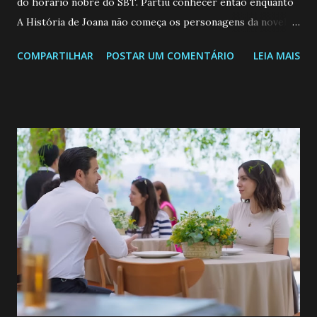
do horário nobre do SBT. Partiu conhecer então enquanto
A História de Joana não começa os personagens da novela?
Confira: Leia também... Veja a Programação Semanal do SBT
COMPARTILHAR
POSTAR UM COMENTÁRIO
LEIA MAIS
de 25/05/26 a 31/05/26 JOANA GUADALUPE (Camila
Valero) Uma jovem humilde e moderna, filha de mãe
solteira e neta de uma mulher abandonada pelo marido, não
quer que o mesmo lhe aconteça na vida, por isso decidiu
permanecer virgem até encontrar o homem que realmente
ama, o que não é fácil, já que dedica todas as suas energias a
se aprimorar, trabalhando, estudando e se orgulhando de
ser a primeira mulher da família a ingressar na
universidade. Ela tem uma personalidade muito alegre, é
muito madura para a idade, determinada, criativa e
empática. Detesta injustiças e é uma ótima amiga. Pode ser
teimosa e muito persistente quando decide fazer algo.
Durante um exame ginecológico, ela é inseminada por eng...