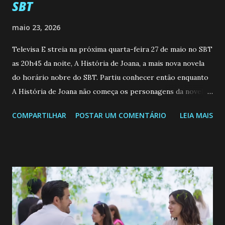
SBT
maio 23, 2026
Televisa E streia na próxima quarta-feira 27 de maio no SBT
as 20h45 da noite, A História de Joana, a mais nova novela
do horário nobre do SBT. Partiu conhecer então enquanto
A História de Joana não começa os personagens da novela?
Confira: Leia também... Veja a Programação Semanal do SBT
COMPARTILHAR
POSTAR UM COMENTÁRIO
LEIA MAIS
de 25/05/26 a 31/05/26 JOANA GUADALUPE (Camila
Valero) Uma jovem humilde e moderna, filha de mãe
solteira e neta de uma mulher abandonada pelo marido, não
quer que o mesmo lhe aconteça na vida, por isso decidiu
permanecer virgem até encontrar o homem que realmente
ama, o que não é fácil, já que dedica todas as suas energias a
se aprimorar, trabalhando, estudando e se orgulhando de
ser a primeira mulher da família a ingressar na