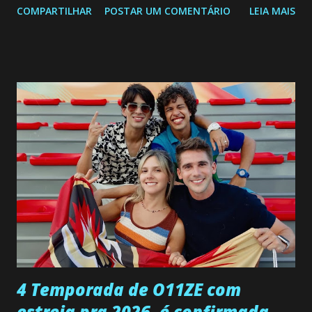
COMPARTILHAR
POSTAR UM COMENTÁRIO
LEIA MAIS
a Programação Semanal do SBT de 08/06/26 a 14/06/26
SEGUNDA-FEIRA 08 DE JUNHO: CAPITULO 9 Salvador
interrompe sua investigação ao conhecer Jenny, mas ela
não demonstra interesse em interagir com ele. Joana
confessa a Gabriel que ele demonstrou ser o tipo de
pessoa que ela tanto desejou durante toda a vida. Camila
entra no quarto de Gabriel e imagina como seria o
encontro deles, quando conseguir seduzi-lo. Manuel avisa a
Paula sobre a suposta infidelidade de Gabriel com Joana.
Rogerio consegue se livrar de todas as suspeitas pelo
desaparecimento de Francisco, apontando que ele poderia
ter sido vítima da fúria de Gabriel. Artur informa a Gabriel
que a clínica inseminou por engano outra paciente, que está
...
4 Temporada de O11ZE com
estreia pra 2026, é confirmada