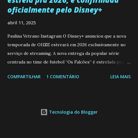
oficialmente pelo Disney+
abril 11, 2025
Paulina Vetrano Instagram O Disney+ anunciou que a nova
temporada de O11ZE estreará em 2026 exclusivamente no
serviço de streaming. A nova entrega da popular série
centrada no time de futebol “Os Falcões” é estrelada por
Mariano González (Gabo), David Penagos (Ricky) e Luan
COMPARTILHAR
1 COMENTÁRIO
LEIA MAIS
Brum (Dedé), que voltam a interpretar seus personagens
originais, e apresenta um elenco de novos Falcões liderado
pelo ator mexicano Emiliano González (Gael). Os episódios
também contam com a participação especial do renomado
Tecnologia do Blogger
atleta Sergio “Kun” Agüero, além de outras figuras de
destaque do futebol e do jornalismo esportivo. Leia
também... A Caverna Encantada 3 temporada: Resumos dos