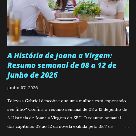
universidade. Ela tem uma personalidade muito alegre, é
muito madura para a idade, determinada, criativa e
empática. Detesta injustiças e é uma ótima amiga. Pode ser
teimosa e muito persistente quando decide fazer algo.
Durante um exame ginecológico, ela é inseminada por eng...
A História de Joana a Virgem:
Resumo semanal de 08 a 12 de
Junho de 2026
junho 07, 2026
Televisa Gabriel descobre que uma mulher está esperando
seu filho? Confira o resumo semanal de 08 a 12 de junho de
A História de Joana a Virgem do SBT. O resumo semanal
dos capitulos 09 ao 12 da novela exibida pelo SBT de
segunda a sexta-feira as 20h45 da noite: Leia também... Veja