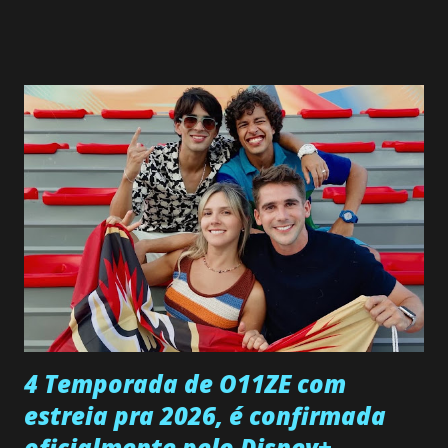
SEGUNDA-FEIRA 08 DE JUNHO: CAPITULO 9 Salvador
interrompe sua investigação ao conhecer Jenny, mas ela
não demonstra interesse em interagir com ele. Joana
confessa a Gabriel que ele demonstrou ser o tipo de
pessoa que ela tanto desejou durante toda a vida. Camila
entra no quarto de Gabriel e imagina como seria o
encontro deles, quando conseguir seduzi-lo. Manuel avisa a
Paula sobre a suposta infidelidade de Gabriel com Joana.
Rogerio consegue se livrar de todas as suspeitas pelo
desaparecimento de Francisco, apontando que ele poderia
ter sido vítima da fúria de Gabriel. Artur informa a Gabriel
que a clínica inseminou por engano outra paciente, que está
...
4 Temporada de O11ZE com
estreia pra 2026, é confirmada
oficialmente pelo Disney+