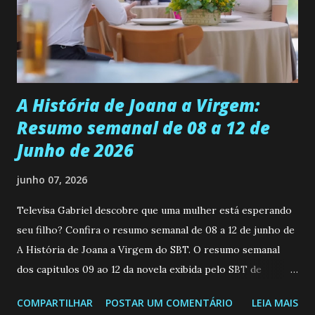
muito madura para a idade, determinada, criativa e
empática. Detesta injustiças e é uma ótima amiga. Pode ser
teimosa e muito persistente quando decide fazer algo.
Durante um exame ginecológico, ela é inseminada por eng...
A História de Joana a Virgem:
Resumo semanal de 08 a 12 de
Junho de 2026
junho 07, 2026
Televisa Gabriel descobre que uma mulher está esperando
seu filho? Confira o resumo semanal de 08 a 12 de junho de
A História de Joana a Virgem do SBT. O resumo semanal
dos capitulos 09 ao 12 da novela exibida pelo SBT de
segunda a sexta-feira as 20h45 da noite: Leia também... Veja
COMPARTILHAR
POSTAR UM COMENTÁRIO
LEIA MAIS
a Programação Semanal do SBT de 08/06/26 a 14/06/26