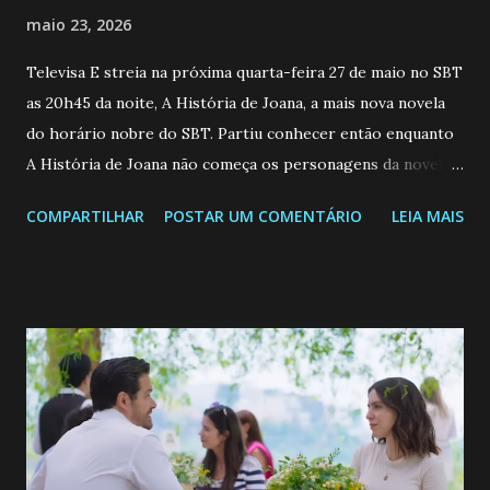
maio 23, 2026
Televisa E streia na próxima quarta-feira 27 de maio no SBT
as 20h45 da noite, A História de Joana, a mais nova novela
do horário nobre do SBT. Partiu conhecer então enquanto
A História de Joana não começa os personagens da novela?
Confira: Leia também... Veja a Programação Semanal do SBT
COMPARTILHAR
POSTAR UM COMENTÁRIO
LEIA MAIS
de 25/05/26 a 31/05/26 JOANA GUADALUPE (Camila
Valero) Uma jovem humilde e moderna, filha de mãe
solteira e neta de uma mulher abandonada pelo marido, não
quer que o mesmo lhe aconteça na vida, por isso decidiu
permanecer virgem até encontrar o homem que realmente
ama, o que não é fácil, já que dedica todas as suas energias a
se aprimorar, trabalhando, estudando e se orgulhando de
ser a primeira mulher da família a ingressar na
universidade. Ela tem uma personalidade muito alegre, é