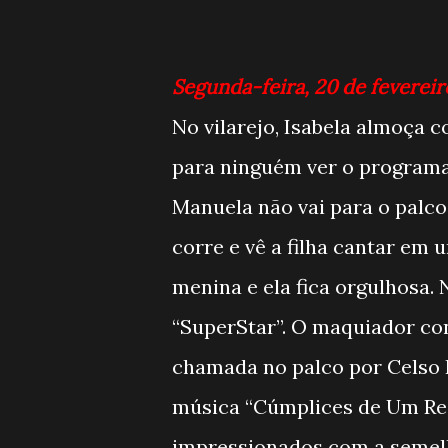
Segunda-feira, 20 de fevereir
No vilarejo, Isabela almoça c
para ninguém ver o programa.
Manuela não vai para o palco,
corre e vê a filha cantar em
menina e ela fica orgulhosa.
“SuperStar”. O maquiador co
chamada no palco por Celso P
música “Cúmplices de Um Resg
impressionados com a semelh