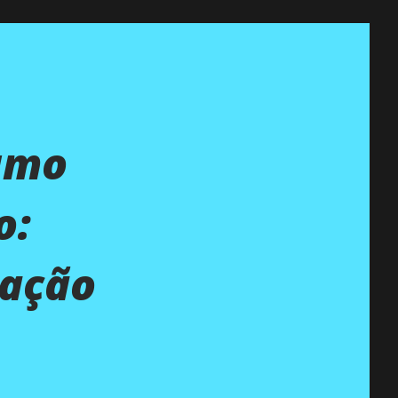
umo
o:
ração