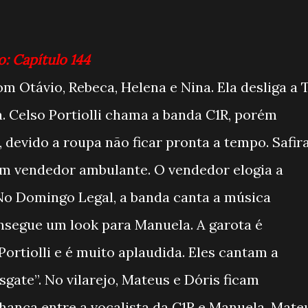
o: Capítulo 144
om Otávio, Rebeca, Helena e Nina. Ela desliga a 
 Celso Portiolli chama a banda C1R, porém
 devido a roupa não ficar pronta a tempo. Safir
 um vendedor ambulante. O vendedor elogia a
 No Domingo Legal, a banda canta a música
nsegue um look para Manuela. A garota é
ortiolli e é muito aplaudida. Eles cantam a
ate”. No vilarejo, Mateus e Dóris ficam
ança entre a vocalista da C1R e Manuela. Mate