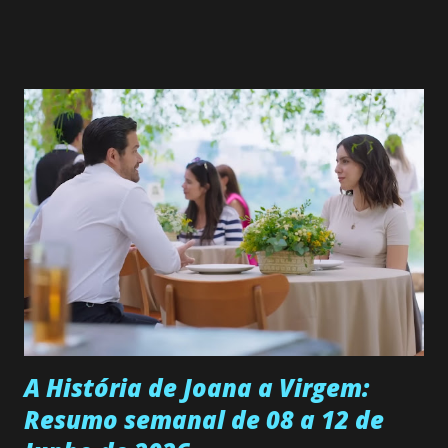
Valero) Uma jovem humilde e moderna, filha de mãe
solteira e neta de uma mulher abandonada pelo marido, não
quer que o mesmo lhe aconteça na vida, por isso decidiu
permanecer virgem até encontrar o homem que realmente
ama, o que não é fácil, já que dedica todas as suas energias a
se aprimorar, trabalhando, estudando e se orgulhando de
ser a primeira mulher da família a ingressar na
universidade. Ela tem uma personalidade muito alegre, é
muito madura para a idade, determinada, criativa e
empática. Detesta injustiças e é uma ótima amiga. Pode ser
teimosa e muito persistente quando decide fazer algo.
Durante um exame ginecológico, ela é inseminada por eng...
A História de Joana a Virgem:
Resumo semanal de 08 a 12 de