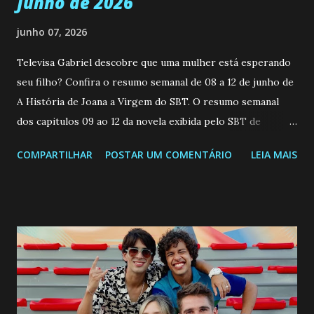
Junho de 2026
junho 07, 2026
Televisa Gabriel descobre que uma mulher está esperando
seu filho? Confira o resumo semanal de 08 a 12 de junho de
A História de Joana a Virgem do SBT. O resumo semanal
dos capitulos 09 ao 12 da novela exibida pelo SBT de
segunda a sexta-feira as 20h45 da noite: Leia também... Veja
COMPARTILHAR
POSTAR UM COMENTÁRIO
LEIA MAIS
a Programação Semanal do SBT de 08/06/26 a 14/06/26
SEGUNDA-FEIRA 08 DE JUNHO: CAPITULO 9 Salvador
interrompe sua investigação ao conhecer Jenny, mas ela
não demonstra interesse em interagir com ele. Joana
confessa a Gabriel que ele demonstrou ser o tipo de
pessoa que ela tanto desejou durante toda a vida. Camila
entra no quarto de Gabriel e imagina como seria o
encontro deles, quando conseguir seduzi-lo. Manuel avisa a