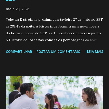
maio 23, 2026
Televisa E streia na próxima quarta-feira 27 de maio no SBT
as 20h45 da noite, A História de Joana, a mais nova novela
do horário nobre do SBT. Partiu conhecer então enquanto
A História de Joana não começa os personagens da novela?
Confira: Leia também... Veja a Programação Semanal do SBT
COMPARTILHAR
POSTAR UM COMENTÁRIO
LEIA MAIS
de 25/05/26 a 31/05/26 JOANA GUADALUPE (Camila
Valero) Uma jovem humilde e moderna, filha de mãe
solteira e neta de uma mulher abandonada pelo marido, não
quer que o mesmo lhe aconteça na vida, por isso decidiu
permanecer virgem até encontrar o homem que realmente
ama, o que não é fácil, já que dedica todas as suas energias a
se aprimorar, trabalhando, estudando e se orgulhando de
ser a primeira mulher da família a ingressar na
universidade. Ela tem uma personalidade muito alegre, é