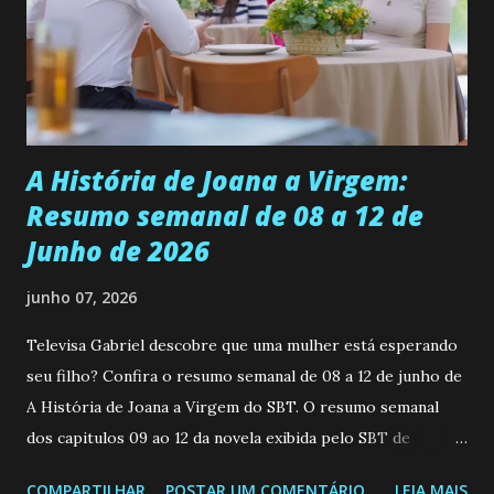
muito madura para a idade, determinada, criativa e
empática. Detesta injustiças e é uma ótima amiga. Pode ser
teimosa e muito persistente quando decide fazer algo.
Durante um exame ginecológico, ela é inseminada por eng...
A História de Joana a Virgem:
Resumo semanal de 08 a 12 de
Junho de 2026
junho 07, 2026
Televisa Gabriel descobre que uma mulher está esperando
seu filho? Confira o resumo semanal de 08 a 12 de junho de
A História de Joana a Virgem do SBT. O resumo semanal
dos capitulos 09 ao 12 da novela exibida pelo SBT de
segunda a sexta-feira as 20h45 da noite: Leia também... Veja
COMPARTILHAR
POSTAR UM COMENTÁRIO
LEIA MAIS