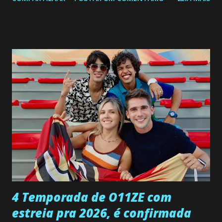
a Programação Semanal do SBT de 08/06/26 a 14/06/26
SEGUNDA-FEIRA 08 DE JUNHO: CAPITULO 9 Salvador
interrompe sua investigação ao conhecer Jenny, mas ela
não demonstra interesse em interagir com ele. Joana
confessa a Gabriel que ele demonstrou ser o tipo de
pessoa que ela tanto desejou durante toda a vida. Camila
entra no quarto de Gabriel e imagina como seria o
encontro deles, quando conseguir seduzi-lo. Manuel avisa a
Paula sobre a suposta infidelidade de Gabriel com Joana.
Rogerio consegue se livrar de todas as suspeitas pelo
desaparecimento de Francisco, apontando que ele poderia
ter sido vítima da fúria de Gabriel. Artur informa a Gabriel
que a clínica inseminou por engano outra paciente, que está
...
4 Temporada de O11ZE com
estreia pra 2026, é confirmada