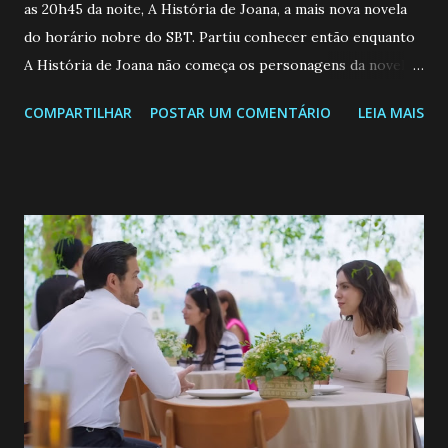
as 20h45 da noite, A História de Joana, a mais nova novela
do horário nobre do SBT. Partiu conhecer então enquanto
A História de Joana não começa os personagens da novela?
Confira: Leia também... Veja a Programação Semanal do SBT
COMPARTILHAR
POSTAR UM COMENTÁRIO
LEIA MAIS
de 25/05/26 a 31/05/26 JOANA GUADALUPE (Camila
Valero) Uma jovem humilde e moderna, filha de mãe
solteira e neta de uma mulher abandonada pelo marido, não
quer que o mesmo lhe aconteça na vida, por isso decidiu
permanecer virgem até encontrar o homem que realmente
ama, o que não é fácil, já que dedica todas as suas energias a
se aprimorar, trabalhando, estudando e se orgulhando de
ser a primeira mulher da família a ingressar na
universidade. Ela tem uma personalidade muito alegre, é
muito madura para a idade, determinada, criativa e
empática. Detesta injustiças e é uma ótima amiga. Pode ser
teimosa e muito persistente quando decide fazer algo.