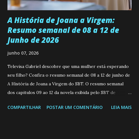
Durante um exame ginecológico, ela é inseminada por eng...
A História de Joana a Virgem:
Resumo semanal de 08 a 12 de
Junho de 2026
junho 07, 2026
Televisa Gabriel descobre que uma mulher está esperando
seu filho? Confira o resumo semanal de 08 a 12 de junho de
A História de Joana a Virgem do SBT. O resumo semanal
dos capitulos 09 ao 12 da novela exibida pelo SBT de
segunda a sexta-feira as 20h45 da noite: Leia também... Veja
COMPARTILHAR
POSTAR UM COMENTÁRIO
LEIA MAIS
a Programação Semanal do SBT de 08/06/26 a 14/06/26
SEGUNDA-FEIRA 08 DE JUNHO: CAPITULO 9 Salvador
interrompe sua investigação ao conhecer Jenny, mas ela
não demonstra interesse em interagir com ele. Joana