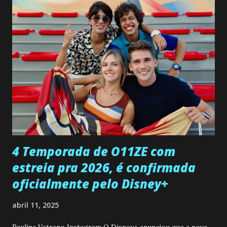
confessa a Gabriel que ele demonstrou ser o tipo de
pessoa que ela tanto desejou durante toda a vida. Camila
entra no quarto de Gabriel e imagina como seria o
encontro deles, quando conseguir seduzi-lo. Manuel avisa a
Paula sobre a suposta infidelidade de Gabriel com Joana.
Rogerio consegue se livrar de todas as suspeitas pelo
desaparecimento de Francisco, apontando que ele poderia
ter sido vítima da fúria de Gabriel. Artur informa a Gabriel
que a clínica inseminou por engano outra paciente, que está
...
4 Temporada de O11ZE com
estreia pra 2026, é confirmada
oficialmente pelo Disney+
abril 11, 2025
Paulina Vetrano Instagram O Disney+ anunciou que a nova