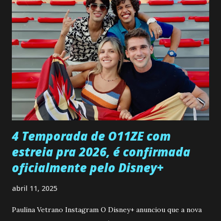
pessoa que ela tanto desejou durante toda a vida. Camila
entra no quarto de Gabriel e imagina como seria o
encontro deles, quando conseguir seduzi-lo. Manuel avisa a
Paula sobre a suposta infidelidade de Gabriel com Joana.
Rogerio consegue se livrar de todas as suspeitas pelo
desaparecimento de Francisco, apontando que ele poderia
ter sido vítima da fúria de Gabriel. Artur informa a Gabriel
que a clínica inseminou por engano outra paciente, que está
...
4 Temporada de O11ZE com
estreia pra 2026, é confirmada
oficialmente pelo Disney+
abril 11, 2025
Paulina Vetrano Instagram O Disney+ anunciou que a nova