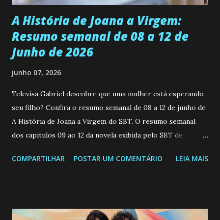
A História de Joana a Virgem:
Resumo semanal de 08 a 12 de
Junho de 2026
junho 07, 2026
Televisa Gabriel descobre que uma mulher está esperando
seu filho? Confira o resumo semanal de 08 a 12 de junho de
A História de Joana a Virgem do SBT. O resumo semanal
dos capitulos 09 ao 12 da novela exibida pelo SBT de
segunda a sexta-feira as 20h45 da noite: Leia também... Veja
COMPARTILHAR
POSTAR UM COMENTÁRIO
LEIA MAIS
a Programação Semanal do SBT de 08/06/26 a 14/06/26
SEGUNDA-FEIRA 08 DE JUNHO: CAPITULO 9 Salvador
interrompe sua investigação ao conhecer Jenny, mas ela
não demonstra interesse em interagir com ele. Joana
confessa a Gabriel que ele demonstrou ser o tipo de