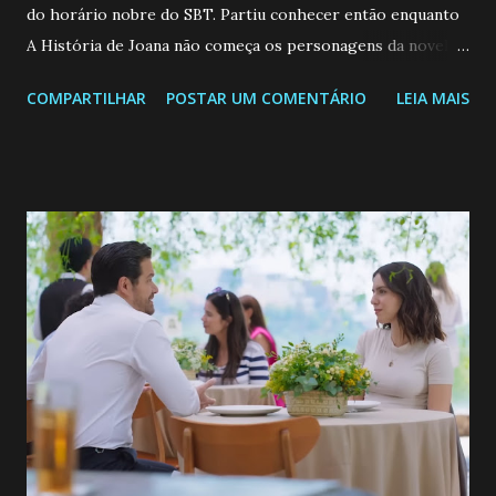
do horário nobre do SBT. Partiu conhecer então enquanto
A História de Joana não começa os personagens da novela?
Confira: Leia também... Veja a Programação Semanal do SBT
COMPARTILHAR
POSTAR UM COMENTÁRIO
LEIA MAIS
de 25/05/26 a 31/05/26 JOANA GUADALUPE (Camila
Valero) Uma jovem humilde e moderna, filha de mãe
solteira e neta de uma mulher abandonada pelo marido, não
quer que o mesmo lhe aconteça na vida, por isso decidiu
permanecer virgem até encontrar o homem que realmente
ama, o que não é fácil, já que dedica todas as suas energias a
se aprimorar, trabalhando, estudando e se orgulhando de
ser a primeira mulher da família a ingressar na
universidade. Ela tem uma personalidade muito alegre, é
muito madura para a idade, determinada, criativa e
empática. Detesta injustiças e é uma ótima amiga. Pode ser
teimosa e muito persistente quando decide fazer algo.
Durante um exame ginecológico, ela é inseminada por eng...