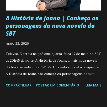
A História de Joana | Conheça os
personagens da nova novela do
SBT
maio 23, 2026
Televisa E streia na próxima quarta-feira 27 de maio no SBT
as 20h45 da noite, A História de Joana, a mais nova novela
do horário nobre do SBT. Partiu conhecer então enquanto
A História de Joana não começa os personagens da novela?
Confira: Leia também... Veja a Programação Semanal do SBT
COMPARTILHAR
POSTAR UM COMENTÁRIO
LEIA MAIS
de 25/05/26 a 31/05/26 JOANA GUADALUPE (Camila
Valero) Uma jovem humilde e moderna, filha de mãe
solteira e neta de uma mulher abandonada pelo marido, não