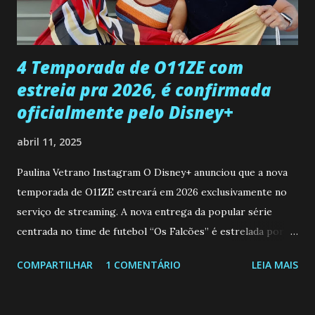
ter sido vítima da fúria de Gabriel. Artur informa a Gabriel
que a clínica inseminou por engano outra paciente, que está
...
4 Temporada de O11ZE com
estreia pra 2026, é confirmada
oficialmente pelo Disney+
abril 11, 2025
Paulina Vetrano Instagram O Disney+ anunciou que a nova
temporada de O11ZE estreará em 2026 exclusivamente no
serviço de streaming. A nova entrega da popular série
centrada no time de futebol “Os Falcões” é estrelada por
Mariano González (Gabo), David Penagos (Ricky) e Luan
COMPARTILHAR
1 COMENTÁRIO
LEIA MAIS
Brum (Dedé), que voltam a interpretar seus personagens
originais, e apresenta um elenco de novos Falcões liderado
pelo ator mexicano Emiliano González (Gael). Os episódios