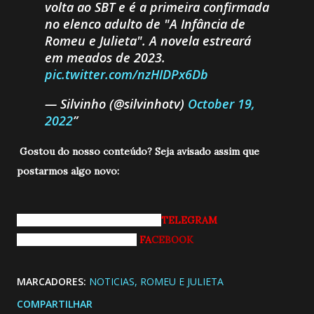
volta ao SBT e é a primeira confirmada
no elenco adulto de "A Infância de
Romeu e Julieta". A novela estreará
em meados de 2023.
pic.twitter.com/nzHIDPx6Db
— Silvinho (@silvinhotv)
October 19,
2022
Gostou do nosso conteúdo? Seja avisado a
ssim que
postarmos algo novo:
Entrando pro nosso grupo do
TELEGRAM
Curtindo nossa página do
FA
CEBOOK
MARCADORES:
NOTICIAS
ROMEU E JULIETA
COMPARTILHAR