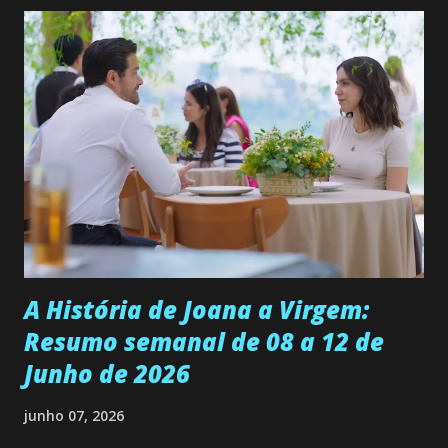
quer que o mesmo lhe aconteça na vida, por isso decidiu
permanecer virgem até encontrar o homem que realmente
ama, o que não é fácil, já que dedica todas as suas energias a
se aprimorar, trabalhando, estudando e se orgulhando de
ser a primeira mulher da família a ingressar na
universidade. Ela tem uma personalidade muito alegre, é
muito madura para a idade, determinada, criativa e
empática. Detesta injustiças e é uma ótima amiga. Pode ser
teimosa e muito persistente quando decide fazer algo.
Durante um exame ginecológico, ela é inseminada por eng...
A História de Joana a Virgem:
Resumo semanal de 08 a 12 de
Junho de 2026
junho 07, 2026