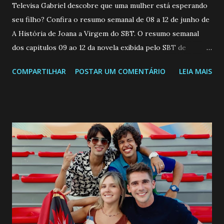
Televisa Gabriel descobre que uma mulher está esperando
seu filho? Confira o resumo semanal de 08 a 12 de junho de
A História de Joana a Virgem do SBT. O resumo semanal
dos capitulos 09 ao 12 da novela exibida pelo SBT de
segunda a sexta-feira as 20h45 da noite: Leia também... Veja
COMPARTILHAR
POSTAR UM COMENTÁRIO
LEIA MAIS
a Programação Semanal do SBT de 08/06/26 a 14/06/26
SEGUNDA-FEIRA 08 DE JUNHO: CAPITULO 9 Salvador
interrompe sua investigação ao conhecer Jenny, mas ela
não demonstra interesse em interagir com ele. Joana
confessa a Gabriel que ele demonstrou ser o tipo de
pessoa que ela tanto desejou durante toda a vida. Camila
entra no quarto de Gabriel e imagina como seria o
encontro deles, quando conseguir seduzi-lo. Manuel avisa a
Paula sobre a suposta infidelidade de Gabriel com Joana.
Rogerio consegue se livrar de todas as suspeitas pelo
desaparecimento de Francisco, apontando que ele poderia