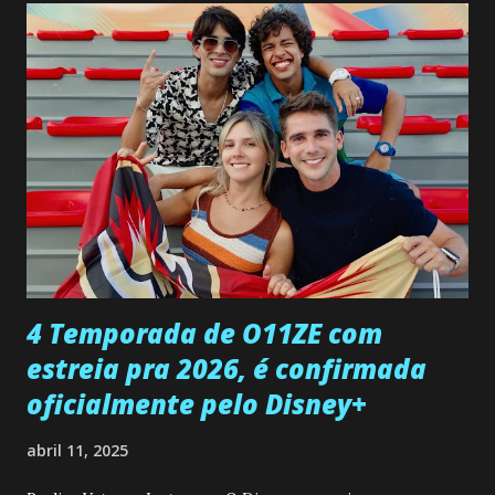
confessa a Gabriel que ele demonstrou ser o tipo de
pessoa que ela tanto desejou durante toda a vida. Camila
entra no quarto de Gabriel e imagina como seria o
encontro deles, quando conseguir seduzi-lo. Manuel avisa a
Paula sobre a suposta infidelidade de Gabriel com Joana.
Rogerio consegue se livrar de todas as suspeitas pelo
desaparecimento de Francisco, apontando que ele poderia
ter sido vítima da fúria de Gabriel. Artur informa a Gabriel
que a clínica inseminou por engano outra paciente, que está
...
4 Temporada de O11ZE com
estreia pra 2026, é confirmada
oficialmente pelo Disney+
abril 11, 2025