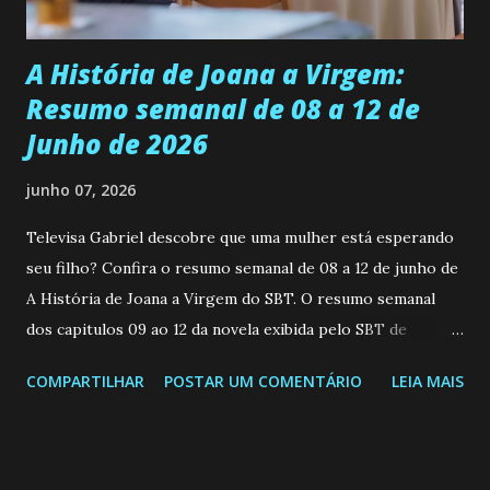
Durante um exame ginecológico, ela é inseminada por eng...
A História de Joana a Virgem:
Resumo semanal de 08 a 12 de
Junho de 2026
junho 07, 2026
Televisa Gabriel descobre que uma mulher está esperando
seu filho? Confira o resumo semanal de 08 a 12 de junho de
A História de Joana a Virgem do SBT. O resumo semanal
dos capitulos 09 ao 12 da novela exibida pelo SBT de
segunda a sexta-feira as 20h45 da noite: Leia também... Veja
COMPARTILHAR
POSTAR UM COMENTÁRIO
LEIA MAIS
a Programação Semanal do SBT de 08/06/26 a 14/06/26
SEGUNDA-FEIRA 08 DE JUNHO: CAPITULO 9 Salvador
interrompe sua investigação ao conhecer Jenny, mas ela
não demonstra interesse em interagir com ele. Joana