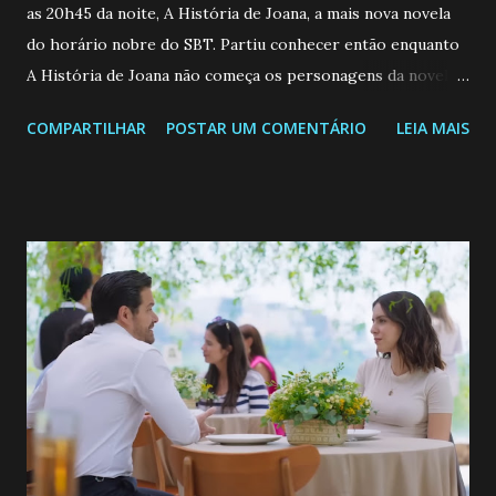
as 20h45 da noite, A História de Joana, a mais nova novela
do horário nobre do SBT. Partiu conhecer então enquanto
A História de Joana não começa os personagens da novela?
Confira: Leia também... Veja a Programação Semanal do SBT
COMPARTILHAR
POSTAR UM COMENTÁRIO
LEIA MAIS
de 25/05/26 a 31/05/26 JOANA GUADALUPE (Camila
Valero) Uma jovem humilde e moderna, filha de mãe
solteira e neta de uma mulher abandonada pelo marido, não
quer que o mesmo lhe aconteça na vida, por isso decidiu
permanecer virgem até encontrar o homem que realmente
ama, o que não é fácil, já que dedica todas as suas energias a
se aprimorar, trabalhando, estudando e se orgulhando de
ser a primeira mulher da família a ingressar na
universidade. Ela tem uma personalidade muito alegre, é
muito madura para a idade, determinada, criativa e
empática. Detesta injustiças e é uma ótima amiga. Pode ser
teimosa e muito persistente quando decide fazer algo.