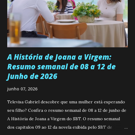
universidade. Ela tem uma personalidade muito alegre, é
muito madura para a idade, determinada, criativa e
empática. Detesta injustiças e é uma ótima amiga. Pode ser
teimosa e muito persistente quando decide fazer algo.
Durante um exame ginecológico, ela é inseminada por eng...
A História de Joana a Virgem:
Resumo semanal de 08 a 12 de
Junho de 2026
junho 07, 2026
Televisa Gabriel descobre que uma mulher está esperando
seu filho? Confira o resumo semanal de 08 a 12 de junho de
A História de Joana a Virgem do SBT. O resumo semanal
dos capitulos 09 ao 12 da novela exibida pelo SBT de