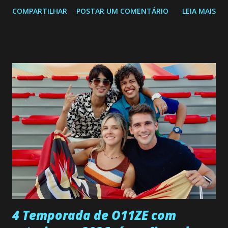
segunda a sexta-feira as 20h45 da noite: Leia também... Veja
COMPARTILHAR
POSTAR UM COMENTÁRIO
LEIA MAIS
a Programação Semanal do SBT de 08/06/26 a 14/06/26
SEGUNDA-FEIRA 08 DE JUNHO: CAPITULO 9 Salvador
interrompe sua investigação ao conhecer Jenny, mas ela
não demonstra interesse em interagir com ele. Joana
confessa a Gabriel que ele demonstrou ser o tipo de
pessoa que ela tanto desejou durante toda a vida. Camila
entra no quarto de Gabriel e imagina como seria o
encontro deles, quando conseguir seduzi-lo. Manuel avisa a
Paula sobre a suposta infidelidade de Gabriel com Joana.
Rogerio consegue se livrar de todas as suspeitas pelo
desaparecimento de Francisco, apontando que ele poderia
ter sido vítima da fúria de Gabriel. Artur informa a Gabriel
que a clínica inseminou por engano outra paciente, que está
...
4 Temporada de O11ZE com