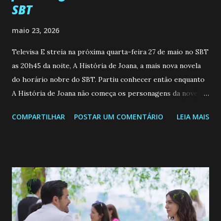
SBT
maio 23, 2026
Televisa E streia na próxima quarta-feira 27 de maio no SBT
as 20h45 da noite, A História de Joana, a mais nova novela
do horário nobre do SBT. Partiu conhecer então enquanto
A História de Joana não começa os personagens da novela?
Confira: Leia também... Veja a Programação Semanal do SBT
COMPARTILHAR
POSTAR UM COMENTÁRIO
LEIA MAIS
de 25/05/26 a 31/05/26 JOANA GUADALUPE (Camila
Valero) Uma jovem humilde e moderna, filha de mãe
solteira e neta de uma mulher abandonada pelo marido, não
quer que o mesmo lhe aconteça na vida, por isso decidiu
permanecer virgem até encontrar o homem que realmente
ama, o que não é fácil, já que dedica todas as suas energias a
se aprimorar, trabalhando, estudando e se orgulhando de
ser a primeira mulher da família a ingressar na