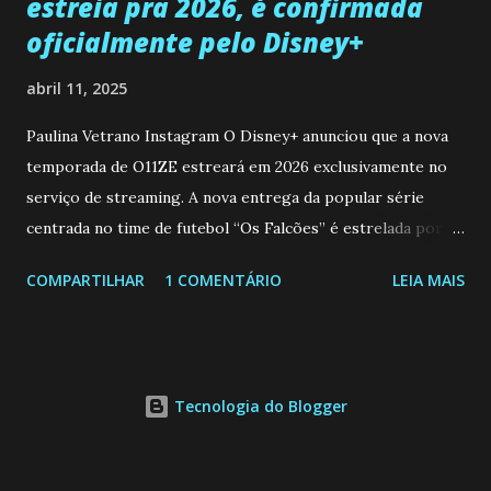
estreia pra 2026, é confirmada
oficialmente pelo Disney+
abril 11, 2025
Paulina Vetrano Instagram O Disney+ anunciou que a nova
temporada de O11ZE estreará em 2026 exclusivamente no
serviço de streaming. A nova entrega da popular série
centrada no time de futebol “Os Falcões” é estrelada por
Mariano González (Gabo), David Penagos (Ricky) e Luan
COMPARTILHAR
1 COMENTÁRIO
LEIA MAIS
Brum (Dedé), que voltam a interpretar seus personagens
originais, e apresenta um elenco de novos Falcões liderado
pelo ator mexicano Emiliano González (Gael). Os episódios
também contam com a participação especial do renomado
Tecnologia do Blogger
atleta Sergio “Kun” Agüero, além de outras figuras de
destaque do futebol e do jornalismo esportivo. Leia
também... A Caverna Encantada 3 temporada: Resumos dos