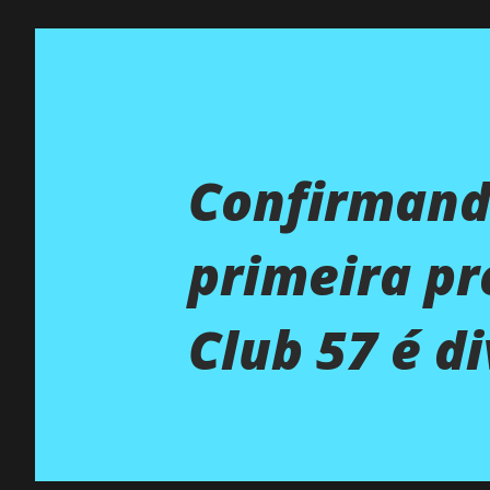
Confirmando
primeira p
Club 57 é d