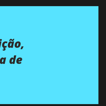
ição,
a de