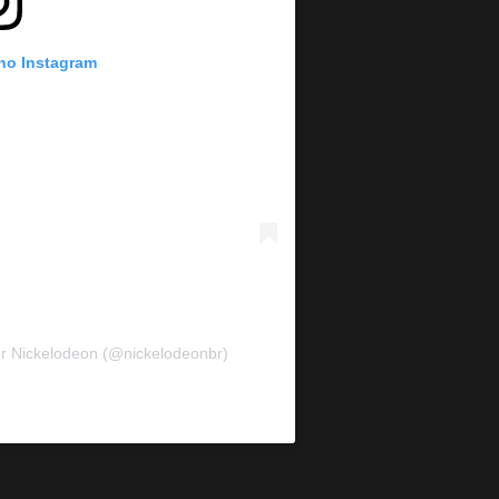
 no Instagram
r Nickelodeon (@nickelodeonbr)