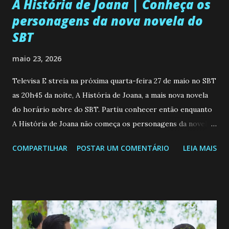
A História de Joana | Conheça os
personagens da nova novela do
SBT
maio 23, 2026
Televisa E streia na próxima quarta-feira 27 de maio no SBT
as 20h45 da noite, A História de Joana, a mais nova novela
do horário nobre do SBT. Partiu conhecer então enquanto
A História de Joana não começa os personagens da novela?
Confira: Leia também... Veja a Programação Semanal do SBT
COMPARTILHAR
POSTAR UM COMENTÁRIO
LEIA MAIS
de 25/05/26 a 31/05/26 JOANA GUADALUPE (Camila
Valero) Uma jovem humilde e moderna, filha de mãe
solteira e neta de uma mulher abandonada pelo marido, não
quer que o mesmo lhe aconteça na vida, por isso decidiu
permanecer virgem até encontrar o homem que realmente
ama, o que não é fácil, já que dedica todas as suas energias a