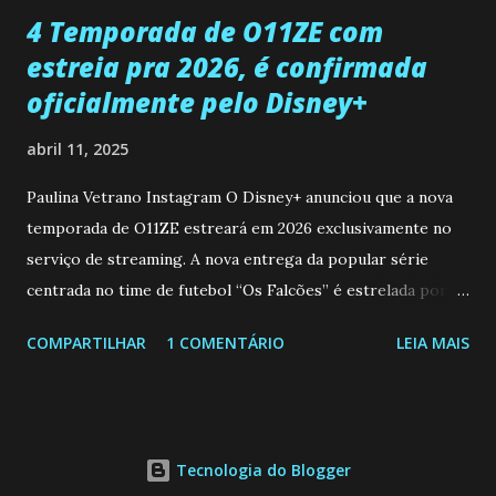
4 Temporada de O11ZE com
estreia pra 2026, é confirmada
oficialmente pelo Disney+
abril 11, 2025
Paulina Vetrano Instagram O Disney+ anunciou que a nova
temporada de O11ZE estreará em 2026 exclusivamente no
serviço de streaming. A nova entrega da popular série
centrada no time de futebol “Os Falcões” é estrelada por
Mariano González (Gabo), David Penagos (Ricky) e Luan
COMPARTILHAR
1 COMENTÁRIO
LEIA MAIS
Brum (Dedé), que voltam a interpretar seus personagens
originais, e apresenta um elenco de novos Falcões liderado
pelo ator mexicano Emiliano González (Gael). Os episódios
também contam com a participação especial do renomado
Tecnologia do Blogger
atleta Sergio “Kun” Agüero, além de outras figuras de