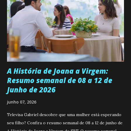
se aprimorar, trabalhando, estudando e se orgulhando de
ser a primeira mulher da família a ingressar na
universidade. Ela tem uma personalidade muito alegre, é
muito madura para a idade, determinada, criativa e
empática. Detesta injustiças e é uma ótima amiga. Pode ser
teimosa e muito persistente quando decide fazer algo.
Durante um exame ginecológico, ela é inseminada por eng...
A História de Joana a Virgem:
Resumo semanal de 08 a 12 de
Junho de 2026
junho 07, 2026
Televisa Gabriel descobre que uma mulher está esperando
seu filho? Confira o resumo semanal de 08 a 12 de junho de
A História de Joana a Virgem do SBT. O resumo semanal