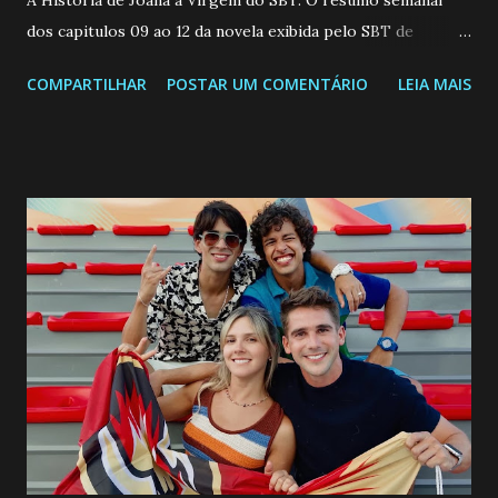
dos capitulos 09 ao 12 da novela exibida pelo SBT de
segunda a sexta-feira as 20h45 da noite: Leia também... Veja
COMPARTILHAR
POSTAR UM COMENTÁRIO
LEIA MAIS
a Programação Semanal do SBT de 08/06/26 a 14/06/26
SEGUNDA-FEIRA 08 DE JUNHO: CAPITULO 9 Salvador
interrompe sua investigação ao conhecer Jenny, mas ela
não demonstra interesse em interagir com ele. Joana
confessa a Gabriel que ele demonstrou ser o tipo de
pessoa que ela tanto desejou durante toda a vida. Camila
entra no quarto de Gabriel e imagina como seria o
encontro deles, quando conseguir seduzi-lo. Manuel avisa a
Paula sobre a suposta infidelidade de Gabriel com Joana.
Rogerio consegue se livrar de todas as suspeitas pelo
desaparecimento de Francisco, apontando que ele poderia
ter sido vítima da fúria de Gabriel. Artur informa a Gabriel
que a clínica inseminou por engano outra paciente, que está
...