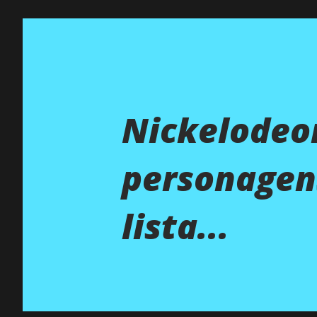
Nickelodeon
personagens
lista...