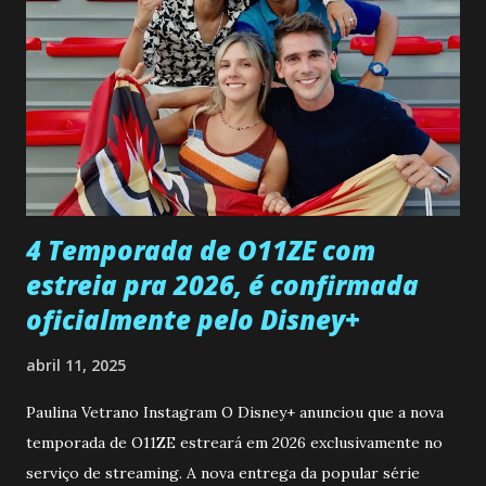
entra no quarto de Gabriel e imagina como seria o
encontro deles, quando conseguir seduzi-lo. Manuel avisa a
Paula sobre a suposta infidelidade de Gabriel com Joana.
Rogerio consegue se livrar de todas as suspeitas pelo
desaparecimento de Francisco, apontando que ele poderia
ter sido vítima da fúria de Gabriel. Artur informa a Gabriel
que a clínica inseminou por engano outra paciente, que está
...
4 Temporada de O11ZE com
estreia pra 2026, é confirmada
oficialmente pelo Disney+
abril 11, 2025
Paulina Vetrano Instagram O Disney+ anunciou que a nova
temporada de O11ZE estreará em 2026 exclusivamente no
serviço de streaming. A nova entrega da popular série