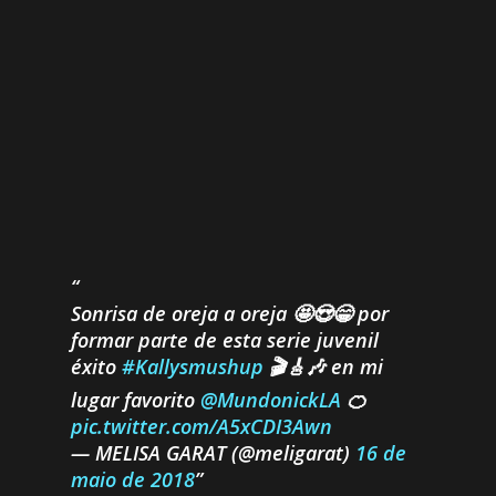
Sonrisa de oreja a oreja 🤩😍😁 por
formar parte de esta serie juvenil
éxito
#Kallysmushup
🎬🎸🎶 en mi
lugar favorito
@MundonickLA
🍊
pic.twitter.com/A5xCDI3Awn
— MELISA GARAT (@meligarat)
16 de
maio de 2018