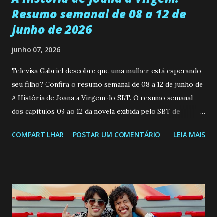
Resumo semanal de 08 a 12 de
Junho de 2026
junho 07, 2026
Televisa Gabriel descobre que uma mulher está esperando
seu filho? Confira o resumo semanal de 08 a 12 de junho de
A História de Joana a Virgem do SBT. O resumo semanal
dos capitulos 09 ao 12 da novela exibida pelo SBT de
segunda a sexta-feira as 20h45 da noite: Leia também... Veja
COMPARTILHAR
POSTAR UM COMENTÁRIO
LEIA MAIS
a Programação Semanal do SBT de 08/06/26 a 14/06/26
SEGUNDA-FEIRA 08 DE JUNHO: CAPITULO 9 Salvador
interrompe sua investigação ao conhecer Jenny, mas ela
não demonstra interesse em interagir com ele. Joana
confessa a Gabriel que ele demonstrou ser o tipo de
pessoa que ela tanto desejou durante toda a vida. Camila