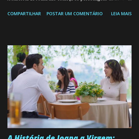
Confira: Leia também... Veja a Programação Semanal do SBT
COMPARTILHAR
POSTAR UM COMENTÁRIO
LEIA MAIS
de 25/05/26 a 31/05/26 JOANA GUADALUPE (Camila
Valero) Uma jovem humilde e moderna, filha de mãe
solteira e neta de uma mulher abandonada pelo marido, não
quer que o mesmo lhe aconteça na vida, por isso decidiu
permanecer virgem até encontrar o homem que realmente
ama, o que não é fácil, já que dedica todas as suas energias a
se aprimorar, trabalhando, estudando e se orgulhando de
ser a primeira mulher da família a ingressar na
universidade. Ela tem uma personalidade muito alegre, é
muito madura para a idade, determinada, criativa e
empática. Detesta injustiças e é uma ótima amiga. Pode ser
teimosa e muito persistente quando decide fazer algo.
Durante um exame ginecológico, ela é inseminada por eng...
A História de Joana a Virgem: