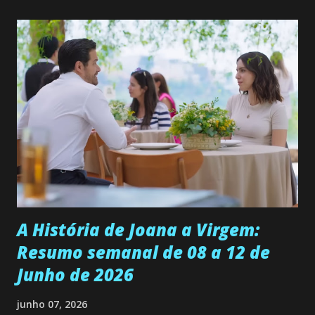
quer que o mesmo lhe aconteça na vida, por isso decidiu
permanecer virgem até encontrar o homem que realmente
ama, o que não é fácil, já que dedica todas as suas energias a
se aprimorar, trabalhando, estudando e se orgulhando de
ser a primeira mulher da família a ingressar na
universidade. Ela tem uma personalidade muito alegre, é
muito madura para a idade, determinada, criativa e
empática. Detesta injustiças e é uma ótima amiga. Pode ser
teimosa e muito persistente quando decide fazer algo.
Durante um exame ginecológico, ela é inseminada por eng...
A História de Joana a Virgem:
Resumo semanal de 08 a 12 de
Junho de 2026
junho 07, 2026