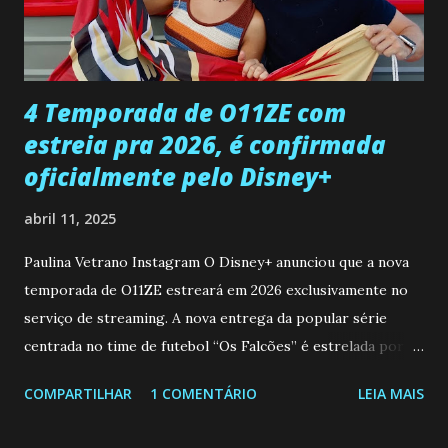
ter sido vítima da fúria de Gabriel. Artur informa a Gabriel
que a clínica inseminou por engano outra paciente, que está
...
4 Temporada de O11ZE com
estreia pra 2026, é confirmada
oficialmente pelo Disney+
abril 11, 2025
Paulina Vetrano Instagram O Disney+ anunciou que a nova
temporada de O11ZE estreará em 2026 exclusivamente no
serviço de streaming. A nova entrega da popular série
centrada no time de futebol “Os Falcões” é estrelada por
Mariano González (Gabo), David Penagos (Ricky) e Luan
COMPARTILHAR
1 COMENTÁRIO
LEIA MAIS
Brum (Dedé), que voltam a interpretar seus personagens
originais, e apresenta um elenco de novos Falcões liderado