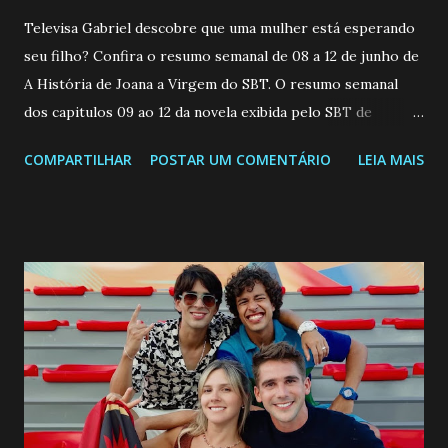
Televisa Gabriel descobre que uma mulher está esperando
seu filho? Confira o resumo semanal de 08 a 12 de junho de
A História de Joana a Virgem do SBT. O resumo semanal
dos capitulos 09 ao 12 da novela exibida pelo SBT de
segunda a sexta-feira as 20h45 da noite: Leia também... Veja
COMPARTILHAR
POSTAR UM COMENTÁRIO
LEIA MAIS
a Programação Semanal do SBT de 08/06/26 a 14/06/26
SEGUNDA-FEIRA 08 DE JUNHO: CAPITULO 9 Salvador
interrompe sua investigação ao conhecer Jenny, mas ela
não demonstra interesse em interagir com ele. Joana
confessa a Gabriel que ele demonstrou ser o tipo de
pessoa que ela tanto desejou durante toda a vida. Camila
entra no quarto de Gabriel e imagina como seria o
encontro deles, quando conseguir seduzi-lo. Manuel avisa a
Paula sobre a suposta infidelidade de Gabriel com Joana.
Rogerio consegue se livrar de todas as suspeitas pelo
desaparecimento de Francisco, apontando que ele poderia