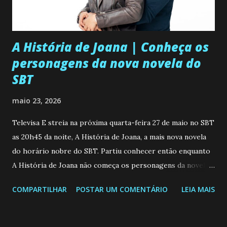
á
r
i
o
A História de Joana | Conheça os
personagens da nova novela do
SBT
maio 23, 2026
Televisa E streia na próxima quarta-feira 27 de maio no SBT
as 20h45 da noite, A História de Joana, a mais nova novela
do horário nobre do SBT. Partiu conhecer então enquanto
A História de Joana não começa os personagens da novela?
Confira: Leia também... Veja a Programação Semanal do SBT
COMPARTILHAR
POSTAR UM COMENTÁRIO
LEIA MAIS
de 25/05/26 a 31/05/26 JOANA GUADALUPE (Camila
Valero) Uma jovem humilde e moderna, filha de mãe
solteira e neta de uma mulher abandonada pelo marido, não