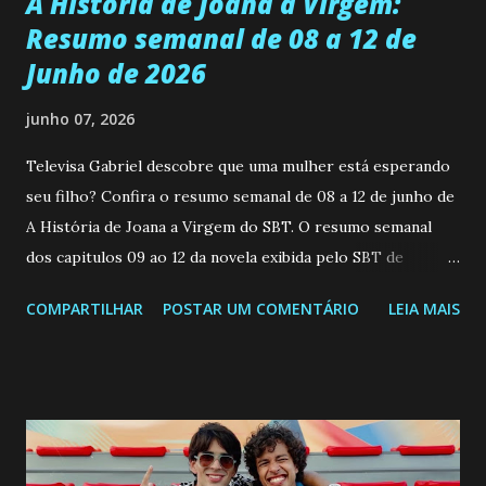
A História de Joana a Virgem:
Resumo semanal de 08 a 12 de
Junho de 2026
junho 07, 2026
Televisa Gabriel descobre que uma mulher está esperando
seu filho? Confira o resumo semanal de 08 a 12 de junho de
A História de Joana a Virgem do SBT. O resumo semanal
dos capitulos 09 ao 12 da novela exibida pelo SBT de
segunda a sexta-feira as 20h45 da noite: Leia também... Veja
COMPARTILHAR
POSTAR UM COMENTÁRIO
LEIA MAIS
a Programação Semanal do SBT de 08/06/26 a 14/06/26
SEGUNDA-FEIRA 08 DE JUNHO: CAPITULO 9 Salvador
interrompe sua investigação ao conhecer Jenny, mas ela
não demonstra interesse em interagir com ele. Joana
confessa a Gabriel que ele demonstrou ser o tipo de
pessoa que ela tanto desejou durante toda a vida. Camila