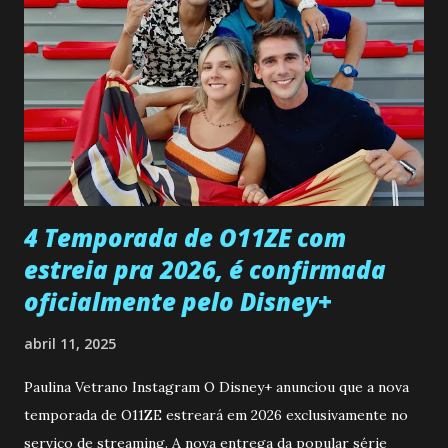
entra no quarto de Gabriel e imagina como seria o
encontro deles, quando conseguir seduzi-lo. Manuel avisa a
Paula sobre a suposta infidelidade de Gabriel com Joana.
Rogerio consegue se livrar de todas as suspeitas pelo
desaparecimento de Francisco, apontando que ele poderia
ter sido vítima da fúria de Gabriel. Artur informa a Gabriel
que a clínica inseminou por engano outra paciente, que está
...
4 Temporada de O11ZE com
estreia pra 2026, é confirmada
oficialmente pelo Disney+
abril 11, 2025
Paulina Vetrano Instagram O Disney+ anunciou que a nova
temporada de O11ZE estreará em 2026 exclusivamente no
serviço de streaming. A nova entrega da popular série