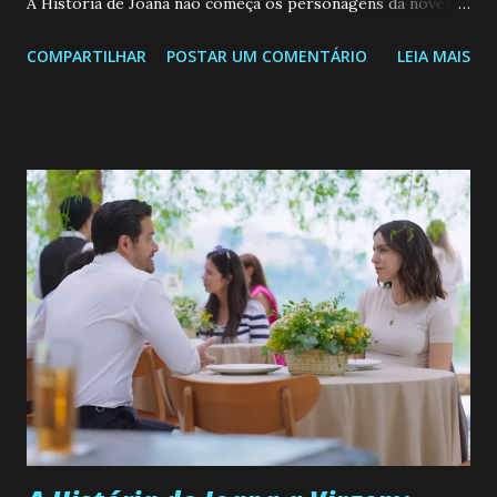
A História de Joana não começa os personagens da novela?
Confira: Leia também... Veja a Programação Semanal do SBT
COMPARTILHAR
POSTAR UM COMENTÁRIO
LEIA MAIS
de 25/05/26 a 31/05/26 JOANA GUADALUPE (Camila
Valero) Uma jovem humilde e moderna, filha de mãe
solteira e neta de uma mulher abandonada pelo marido, não
quer que o mesmo lhe aconteça na vida, por isso decidiu
permanecer virgem até encontrar o homem que realmente
ama, o que não é fácil, já que dedica todas as suas energias a
se aprimorar, trabalhando, estudando e se orgulhando de
ser a primeira mulher da família a ingressar na
universidade. Ela tem uma personalidade muito alegre, é
muito madura para a idade, determinada, criativa e
empática. Detesta injustiças e é uma ótima amiga. Pode ser
teimosa e muito persistente quando decide fazer algo.
Durante um exame ginecológico, ela é inseminada por eng...