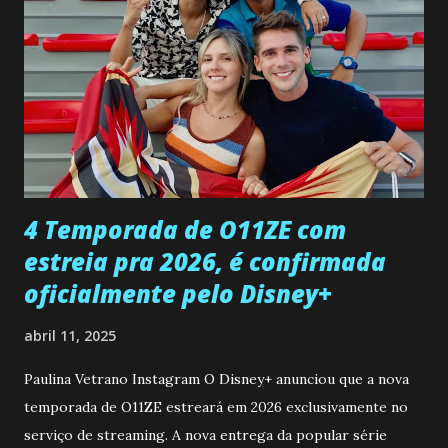
entra no quarto de Gabriel e imagina como seria o
encontro deles, quando conseguir seduzi-lo. Manuel avisa a
Paula sobre a suposta infidelidade de Gabriel com Joana.
Rogerio consegue se livrar de todas as suspeitas pelo
desaparecimento de Francisco, apontando que ele poderia
ter sido vítima da fúria de Gabriel. Artur informa a Gabriel
que a clínica inseminou por engano outra paciente, que está
...
4 Temporada de O11ZE com
estreia pra 2026, é confirmada
oficialmente pelo Disney+
abril 11, 2025
Paulina Vetrano Instagram O Disney+ anunciou que a nova
temporada de O11ZE estreará em 2026 exclusivamente no
serviço de streaming. A nova entrega da popular série