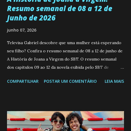
Resumo semanal de 08 a 12 de
Junho de 2026
junho 07, 2026
Televisa Gabriel descobre que uma mulher está esperando
seu filho? Confira o resumo semanal de 08 a 12 de junho de
A História de Joana a Virgem do SBT. O resumo semanal
dos capitulos 09 ao 12 da novela exibida pelo SBT de
segunda a sexta-feira as 20h45 da noite: Leia também... Veja
COMPARTILHAR
POSTAR UM COMENTÁRIO
LEIA MAIS
a Programação Semanal do SBT de 08/06/26 a 14/06/26
SEGUNDA-FEIRA 08 DE JUNHO: CAPITULO 9 Salvador
interrompe sua investigação ao conhecer Jenny, mas ela
não demonstra interesse em interagir com ele. Joana
confessa a Gabriel que ele demonstrou ser o tipo de
pessoa que ela tanto desejou durante toda a vida. Camila