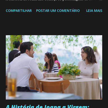
Confira: Leia também... Veja a Programação Semanal do SBT
COMPARTILHAR
POSTAR UM COMENTÁRIO
LEIA MAIS
de 25/05/26 a 31/05/26 JOANA GUADALUPE (Camila
Valero) Uma jovem humilde e moderna, filha de mãe
solteira e neta de uma mulher abandonada pelo marido, não
quer que o mesmo lhe aconteça na vida, por isso decidiu
permanecer virgem até encontrar o homem que realmente
ama, o que não é fácil, já que dedica todas as suas energias a
se aprimorar, trabalhando, estudando e se orgulhando de
ser a primeira mulher da família a ingressar na
universidade. Ela tem uma personalidade muito alegre, é
muito madura para a idade, determinada, criativa e
empática. Detesta injustiças e é uma ótima amiga. Pode ser
teimosa e muito persistente quando decide fazer algo.
Durante um exame ginecológico, ela é inseminada por eng...
A História de Joana a Virgem: