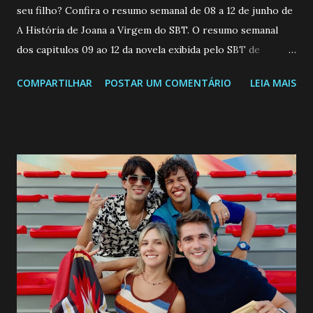
seu filho? Confira o resumo semanal de 08 a 12 de junho de
A História de Joana a Virgem do SBT. O resumo semanal
dos capitulos 09 ao 12 da novela exibida pelo SBT de
segunda a sexta-feira as 20h45 da noite: Leia também... Veja
COMPARTILHAR
POSTAR UM COMENTÁRIO
LEIA MAIS
a Programação Semanal do SBT de 08/06/26 a 14/06/26
SEGUNDA-FEIRA 08 DE JUNHO: CAPITULO 9 Salvador
interrompe sua investigação ao conhecer Jenny, mas ela
não demonstra interesse em interagir com ele. Joana
confessa a Gabriel que ele demonstrou ser o tipo de
pessoa que ela tanto desejou durante toda a vida. Camila
entra no quarto de Gabriel e imagina como seria o
encontro deles, quando conseguir seduzi-lo. Manuel avisa a
Paula sobre a suposta infidelidade de Gabriel com Joana.
Rogerio consegue se livrar de todas as suspeitas pelo
desaparecimento de Francisco, apontando que ele poderia
ter sido vítima da fúria de Gabriel. Artur informa a Gabriel