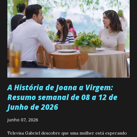
permanecer virgem até encontrar o homem que realmente
ama, o que não é fácil, já que dedica todas as suas energias a
se aprimorar, trabalhando, estudando e se orgulhando de
ser a primeira mulher da família a ingressar na
universidade. Ela tem uma personalidade muito alegre, é
muito madura para a idade, determinada, criativa e
empática. Detesta injustiças e é uma ótima amiga. Pode ser
teimosa e muito persistente quando decide fazer algo.
Durante um exame ginecológico, ela é inseminada por eng...
A História de Joana a Virgem:
Resumo semanal de 08 a 12 de
Junho de 2026
junho 07, 2026
Televisa Gabriel descobre que uma mulher está esperando