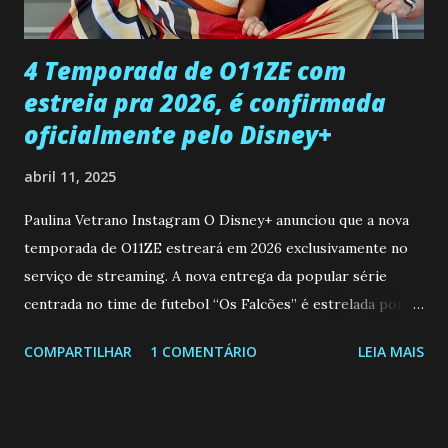
que a clínica inseminou por engano outra paciente, que está
...
4 Temporada de O11ZE com
estreia pra 2026, é confirmada
oficialmente pelo Disney+
abril 11, 2025
Paulina Vetrano Instagram O Disney+ anunciou que a nova
temporada de O11ZE estreará em 2026 exclusivamente no
serviço de streaming. A nova entrega da popular série
centrada no time de futebol “Os Falcões” é estrelada por
Mariano González (Gabo), David Penagos (Ricky) e Luan
COMPARTILHAR
1 COMENTÁRIO
LEIA MAIS
Brum (Dedé), que voltam a interpretar seus personagens
originais, e apresenta um elenco de novos Falcões liderado
pelo ator mexicano Emiliano González (Gael). Os episódios
também contam com a participação especial do renomado