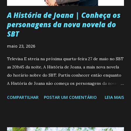
A História de Joana | Conheça os
personagens da nova novela do
SBT
maio 23, 2026
Televisa E streia na próxima quarta-feira 27 de maio no SBT
as 20h45 da noite, A História de Joana, a mais nova novela
do horário nobre do SBT. Partiu conhecer então enquanto
A História de Joana não começa os personagens da novela?
Confira: Leia também... Veja a Programação Semanal do SBT
COMPARTILHAR
POSTAR UM COMENTÁRIO
LEIA MAIS
de 25/05/26 a 31/05/26 JOANA GUADALUPE (Camila
Valero) Uma jovem humilde e moderna, filha de mãe
solteira e neta de uma mulher abandonada pelo marido, não
quer que o mesmo lhe aconteça na vida, por isso decidiu