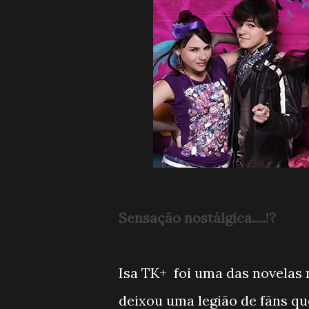
Sensação nostálgica.....!?
Isa TK+ foi uma das novelas 
deixou uma legião de fãns q