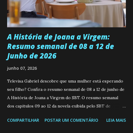
empática. Detesta injustiças e é uma ótima amiga. Pode ser
teimosa e muito persistente quando decide fazer algo.
Durante um exame ginecológico, ela é inseminada por eng...
A História de Joana a Virgem:
Resumo semanal de 08 a 12 de
Junho de 2026
junho 07, 2026
Televisa Gabriel descobre que uma mulher está esperando
seu filho? Confira o resumo semanal de 08 a 12 de junho de
A História de Joana a Virgem do SBT. O resumo semanal
dos capitulos 09 ao 12 da novela exibida pelo SBT de
segunda a sexta-feira as 20h45 da noite: Leia também... Veja
COMPARTILHAR
POSTAR UM COMENTÁRIO
LEIA MAIS
a Programação Semanal do SBT de 08/06/26 a 14/06/26
SEGUNDA-FEIRA 08 DE JUNHO: CAPITULO 9 Salvador