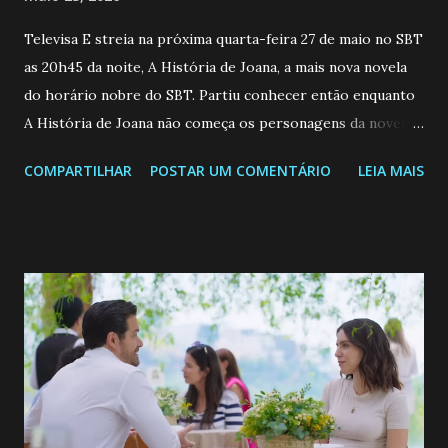
Televisa E streia na próxima quarta-feira 27 de maio no SBT
as 20h45 da noite, A História de Joana, a mais nova novela
do horário nobre do SBT. Partiu conhecer então enquanto
A História de Joana não começa os personagens da novela?
Confira: Leia também... Veja a Programação Semanal do SBT
COMPARTILHAR
POSTAR UM COMENTÁRIO
LEIA MAIS
de 25/05/26 a 31/05/26 JOANA GUADALUPE (Camila
Valero) Uma jovem humilde e moderna, filha de mãe
solteira e neta de uma mulher abandonada pelo marido, não
quer que o mesmo lhe aconteça na vida, por isso decidiu
permanecer virgem até encontrar o homem que realmente
ama, o que não é fácil, já que dedica todas as suas energias a
se aprimorar, trabalhando, estudando e se orgulhando de
ser a primeira mulher da família a ingressar na
universidade. Ela tem uma personalidade muito alegre, é
muito madura para a idade, determinada, criativa e