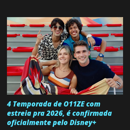
interrompe sua investigação ao conhecer Jenny, mas ela
não demonstra interesse em interagir com ele. Joana
confessa a Gabriel que ele demonstrou ser o tipo de
pessoa que ela tanto desejou durante toda a vida. Camila
entra no quarto de Gabriel e imagina como seria o
encontro deles, quando conseguir seduzi-lo. Manuel avisa a
Paula sobre a suposta infidelidade de Gabriel com Joana.
Rogerio consegue se livrar de todas as suspeitas pelo
desaparecimento de Francisco, apontando que ele poderia
ter sido vítima da fúria de Gabriel. Artur informa a Gabriel
que a clínica inseminou por engano outra paciente, que está
...
4 Temporada de O11ZE com
estreia pra 2026, é confirmada
oficialmente pelo Disney+