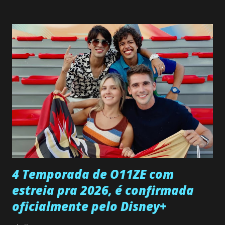
interrompe sua investigação ao conhecer Jenny, mas ela
não demonstra interesse em interagir com ele. Joana
confessa a Gabriel que ele demonstrou ser o tipo de
pessoa que ela tanto desejou durante toda a vida. Camila
entra no quarto de Gabriel e imagina como seria o
encontro deles, quando conseguir seduzi-lo. Manuel avisa a
Paula sobre a suposta infidelidade de Gabriel com Joana.
Rogerio consegue se livrar de todas as suspeitas pelo
desaparecimento de Francisco, apontando que ele poderia
ter sido vítima da fúria de Gabriel. Artur informa a Gabriel
que a clínica inseminou por engano outra paciente, que está
...
4 Temporada de O11ZE com
estreia pra 2026, é confirmada
oficialmente pelo Disney+