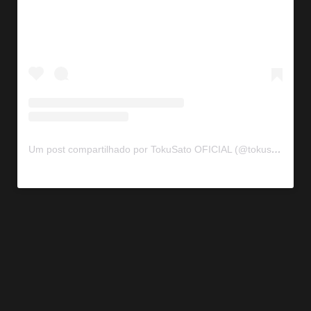
Um post compartilhado por TokuSato OFICIAL (@tokusato_oficial)