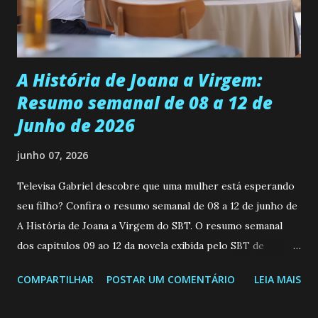
empática. Detesta injustiças e é uma ótima amiga. Pode ser
teimosa e muito persistente quando decide fazer algo.
Durante um exame ginecológico, ela é inseminada por eng...
A História de Joana a Virgem:
Resumo semanal de 08 a 12 de
Junho de 2026
junho 07, 2026
Televisa Gabriel descobre que uma mulher está esperando
seu filho? Confira o resumo semanal de 08 a 12 de junho de
A História de Joana a Virgem do SBT. O resumo semanal
dos capitulos 09 ao 12 da novela exibida pelo SBT de
segunda a sexta-feira as 20h45 da noite: Leia também... Veja
COMPARTILHAR
POSTAR UM COMENTÁRIO
LEIA MAIS
a Programação Semanal do SBT de 08/06/26 a 14/06/26
SEGUNDA-FEIRA 08 DE JUNHO: CAPITULO 9 Salvador