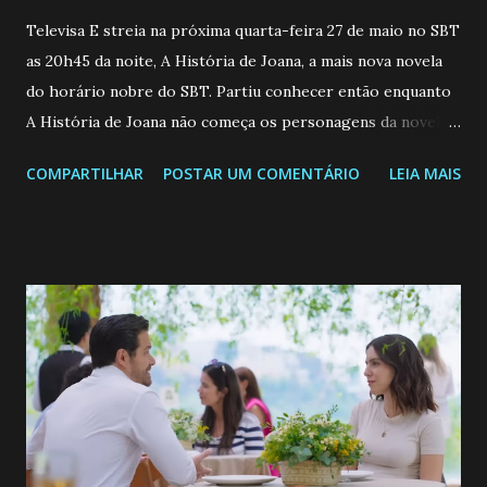
Televisa E streia na próxima quarta-feira 27 de maio no SBT
as 20h45 da noite, A História de Joana, a mais nova novela
do horário nobre do SBT. Partiu conhecer então enquanto
A História de Joana não começa os personagens da novela?
Confira: Leia também... Veja a Programação Semanal do SBT
COMPARTILHAR
POSTAR UM COMENTÁRIO
LEIA MAIS
de 25/05/26 a 31/05/26 JOANA GUADALUPE (Camila
Valero) Uma jovem humilde e moderna, filha de mãe
solteira e neta de uma mulher abandonada pelo marido, não
quer que o mesmo lhe aconteça na vida, por isso decidiu
permanecer virgem até encontrar o homem que realmente
ama, o que não é fácil, já que dedica todas as suas energias a
se aprimorar, trabalhando, estudando e se orgulhando de
ser a primeira mulher da família a ingressar na
universidade. Ela tem uma personalidade muito alegre, é
muito madura para a idade, determinada, criativa e