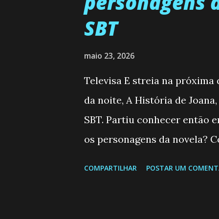
personagens d
SBT
maio 23, 2026
Televisa E streia na próxima
da noite, A História de Joana
SBT. Partiu conhecer então 
os personagens da novela? Co
Semanal do SBT de 25/05/2
COMPARTILHAR
POSTAR UM COMENT
Valero) Uma jovem humilde e 
uma mulher abandonada pelo
aconteça na vida, por isso d