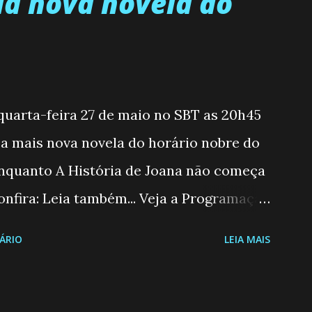
a nova novela do
 quarta-feira 27 de maio no SBT as 20h45
, a mais nova novela do horário nobre do
enquanto A História de Joana não começa
nfira: Leia também... Veja a Programação
6 a 31/05/26 JOANA GUADALUPE (Camila
ÁRIO
LEIA MAIS
moderna, filha de mãe solteira e neta de
 marido, não quer que o mesmo lhe
ecidiu permanecer virgem até encontrar o