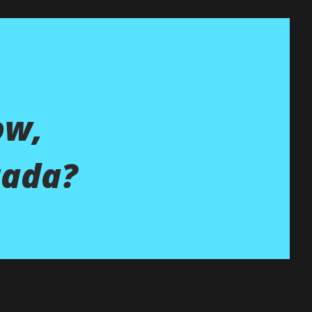
ow,
tada?