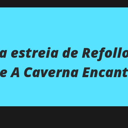
a estreia de Refoll
de A Caverna Encan