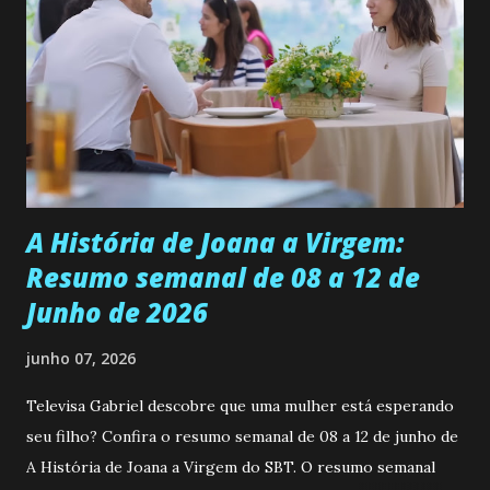
ser a primeira mulher da família a ingressar na
universidade. Ela tem uma personalidade muito alegre, é
muito madura para a idade, determinada, criativa e
empática. Detesta injustiças e é uma ótima amiga. Pode ser
teimosa e muito persistente quando decide fazer algo.
Durante um exame ginecológico, ela é inseminada por eng...
A História de Joana a Virgem:
Resumo semanal de 08 a 12 de
Junho de 2026
junho 07, 2026
Televisa Gabriel descobre que uma mulher está esperando
seu filho? Confira o resumo semanal de 08 a 12 de junho de
A História de Joana a Virgem do SBT. O resumo semanal