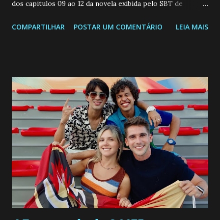
dos capitulos 09 ao 12 da novela exibida pelo SBT de
segunda a sexta-feira as 20h45 da noite: Leia também... Veja
COMPARTILHAR
POSTAR UM COMENTÁRIO
LEIA MAIS
a Programação Semanal do SBT de 08/06/26 a 14/06/26
SEGUNDA-FEIRA 08 DE JUNHO: CAPITULO 9 Salvador
interrompe sua investigação ao conhecer Jenny, mas ela
não demonstra interesse em interagir com ele. Joana
confessa a Gabriel que ele demonstrou ser o tipo de
pessoa que ela tanto desejou durante toda a vida. Camila
entra no quarto de Gabriel e imagina como seria o
encontro deles, quando conseguir seduzi-lo. Manuel avisa a
Paula sobre a suposta infidelidade de Gabriel com Joana.
Rogerio consegue se livrar de todas as suspeitas pelo
desaparecimento de Francisco, apontando que ele poderia
ter sido vítima da fúria de Gabriel. Artur informa a Gabriel
que a clínica inseminou por engano outra paciente, que está
...