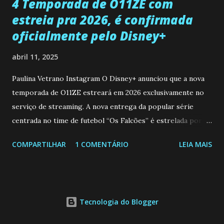
4 Temporada de O11ZE com
estreia pra 2026, é confirmada
oficialmente pelo Disney+
abril 11, 2025
Paulina Vetrano Instagram O Disney+ anunciou que a nova
temporada de O11ZE estreará em 2026 exclusivamente no
serviço de streaming. A nova entrega da popular série
centrada no time de futebol “Os Falcões” é estrelada por
Mariano González (Gabo), David Penagos (Ricky) e Luan
COMPARTILHAR
1 COMENTÁRIO
LEIA MAIS
Brum (Dedé), que voltam a interpretar seus personagens
originais, e apresenta um elenco de novos Falcões liderado
pelo ator mexicano Emiliano González (Gael). Os episódios
também contam com a participação especial do renomado
Tecnologia do Blogger
atleta Sergio “Kun” Agüero, além de outras figuras de
destaque do futebol e do jornalismo esportivo. Leia