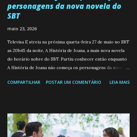
personagens da nova novela do
SBT
maio 23, 2026
Televisa E streia na próxima quarta-feira 27 de maio no SBT
as 20h45 da noite, A História de Joana, a mais nova novela
do horário nobre do SBT. Partiu conhecer então enquanto
A História de Joana não começa os personagens da novela?
Confira: Leia também... Veja a Programação Semanal do SBT
COMPARTILHAR
POSTAR UM COMENTÁRIO
LEIA MAIS
de 25/05/26 a 31/05/26 JOANA GUADALUPE (Camila
Valero) Uma jovem humilde e moderna, filha de mãe
solteira e neta de uma mulher abandonada pelo marido, não
quer que o mesmo lhe aconteça na vida, por isso decidiu
permanecer virgem até encontrar o homem que realmente
ama, o que não é fácil, já que dedica todas as suas energias a
se aprimorar, trabalhando, estudando e se orgulhando de