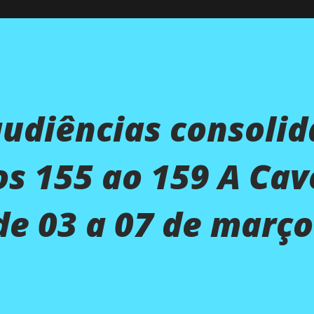
audiências consoli
os 155 ao 159 A Ca
e 03 a 07 de março