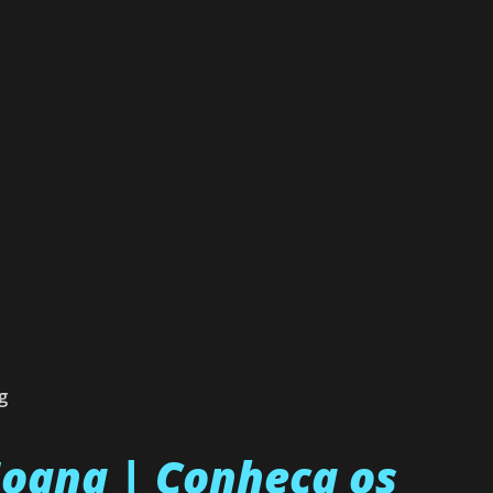
g
 Joana | Conheça os