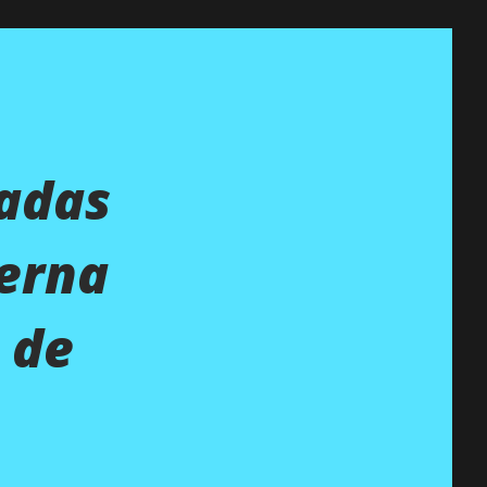
dadas
verna
 de