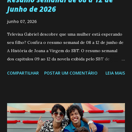
Junho de 2026
junho 07, 2026
Televisa Gabriel descobre que uma mulher está esperando
seu filho? Confira o resumo semanal de 08 a 12 de junho de
A História de Joana a Virgem do SBT. O resumo semanal
dos capitulos 09 ao 12 da novela exibida pelo SBT de
segunda a sexta-feira as 20h45 da noite: Leia também... Veja
COMPARTILHAR
POSTAR UM COMENTÁRIO
LEIA MAIS
a Programação Semanal do SBT de 08/06/26 a 14/06/26
SEGUNDA-FEIRA 08 DE JUNHO: CAPITULO 9 Salvador
interrompe sua investigação ao conhecer Jenny, mas ela
não demonstra interesse em interagir com ele. Joana
confessa a Gabriel que ele demonstrou ser o tipo de
pessoa que ela tanto desejou durante toda a vida. Camila
entra no quarto de Gabriel e imagina como seria o