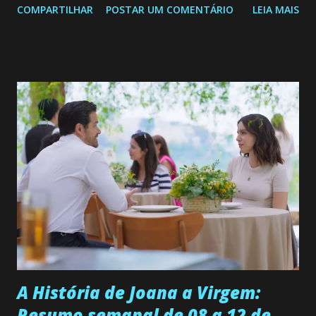
COMPARTILHAR
POSTAR UM COMENTÁRIO
LEIA MAIS
de 25/05/26 a 31/05/26 JOANA GUADALUPE (Camila
Valero) Uma jovem humilde e moderna, filha de mãe
solteira e neta de uma mulher abandonada pelo marido, não
quer que o mesmo lhe aconteça na vida, por isso decidiu
permanecer virgem até encontrar o homem que realmente
ama, o que não é fácil, já que dedica todas as suas energias a
se aprimorar, trabalhando, estudando e se orgulhando de
ser a primeira mulher da família a ingressar na
universidade. Ela tem uma personalidade muito alegre, é
muito madura para a idade, determinada, criativa e
empática. Detesta injustiças e é uma ótima amiga. Pode ser
teimosa e muito persistente quando decide fazer algo.
Durante um exame ginecológico, ela é inseminada por eng...
A História de Joana a Virgem:
Resumo semanal de 08 a 12 de