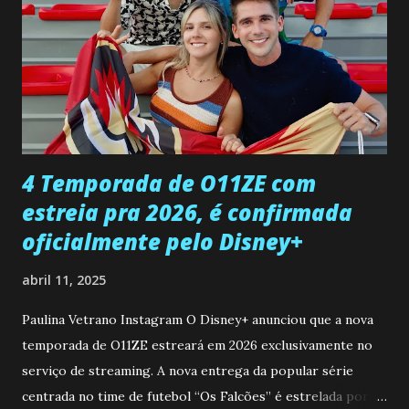
encontro deles, quando conseguir seduzi-lo. Manuel avisa a
Paula sobre a suposta infidelidade de Gabriel com Joana.
Rogerio consegue se livrar de todas as suspeitas pelo
desaparecimento de Francisco, apontando que ele poderia
ter sido vítima da fúria de Gabriel. Artur informa a Gabriel
que a clínica inseminou por engano outra paciente, que está
...
4 Temporada de O11ZE com
estreia pra 2026, é confirmada
oficialmente pelo Disney+
abril 11, 2025
Paulina Vetrano Instagram O Disney+ anunciou que a nova
temporada de O11ZE estreará em 2026 exclusivamente no
serviço de streaming. A nova entrega da popular série
centrada no time de futebol “Os Falcões” é estrelada por