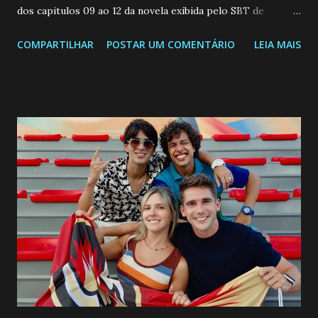
dos capitulos 09 ao 12 da novela exibida pelo SBT de
segunda a sexta-feira as 20h45 da noite: Leia também... Veja
COMPARTILHAR
POSTAR UM COMENTÁRIO
LEIA MAIS
a Programação Semanal do SBT de 08/06/26 a 14/06/26
SEGUNDA-FEIRA 08 DE JUNHO: CAPITULO 9 Salvador
interrompe sua investigação ao conhecer Jenny, mas ela
não demonstra interesse em interagir com ele. Joana
confessa a Gabriel que ele demonstrou ser o tipo de
pessoa que ela tanto desejou durante toda a vida. Camila
entra no quarto de Gabriel e imagina como seria o
encontro deles, quando conseguir seduzi-lo. Manuel avisa a
Paula sobre a suposta infidelidade de Gabriel com Joana.
Rogerio consegue se livrar de todas as suspeitas pelo
desaparecimento de Francisco, apontando que ele poderia
ter sido vítima da fúria de Gabriel. Artur informa a Gabriel
que a clínica inseminou por engano outra paciente, que está
...