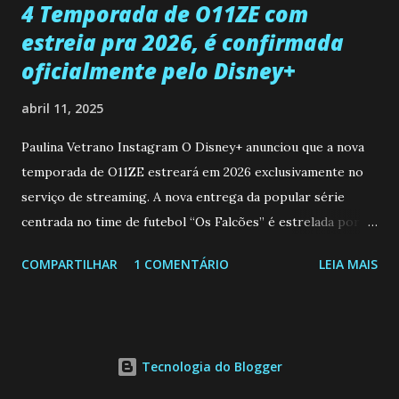
4 Temporada de O11ZE com
estreia pra 2026, é confirmada
oficialmente pelo Disney+
abril 11, 2025
Paulina Vetrano Instagram O Disney+ anunciou que a nova
temporada de O11ZE estreará em 2026 exclusivamente no
serviço de streaming. A nova entrega da popular série
centrada no time de futebol “Os Falcões” é estrelada por
Mariano González (Gabo), David Penagos (Ricky) e Luan
COMPARTILHAR
1 COMENTÁRIO
LEIA MAIS
Brum (Dedé), que voltam a interpretar seus personagens
originais, e apresenta um elenco de novos Falcões liderado
pelo ator mexicano Emiliano González (Gael). Os episódios
também contam com a participação especial do renomado
Tecnologia do Blogger
atleta Sergio “Kun” Agüero, além de outras figuras de
destaque do futebol e do jornalismo esportivo. Leia