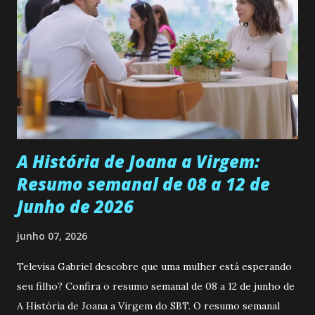
se aprimorar, trabalhando, estudando e se orgulhando de
ser a primeira mulher da família a ingressar na
universidade. Ela tem uma personalidade muito alegre, é
muito madura para a idade, determinada, criativa e
empática. Detesta injustiças e é uma ótima amiga. Pode ser
teimosa e muito persistente quando decide fazer algo.
Durante um exame ginecológico, ela é inseminada por eng...
A História de Joana a Virgem:
Resumo semanal de 08 a 12 de
Junho de 2026
junho 07, 2026
Televisa Gabriel descobre que uma mulher está esperando
seu filho? Confira o resumo semanal de 08 a 12 de junho de
A História de Joana a Virgem do SBT. O resumo semanal