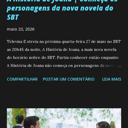
personagens da nova novela do
SBT
maio 23, 2026
Televisa E streia na próxima quarta-feira 27 de maio no SBT
as 20h45 da noite, A História de Joana, a mais nova novela
do horário nobre do SBT. Partiu conhecer então enquanto
A História de Joana não começa os personagens da novela?
Confira: Leia também... Veja a Programação Semanal do SBT
COMPARTILHAR
POSTAR UM COMENTÁRIO
LEIA MAIS
de 25/05/26 a 31/05/26 JOANA GUADALUPE (Camila
Valero) Uma jovem humilde e moderna, filha de mãe
solteira e neta de uma mulher abandonada pelo marido, não
quer que o mesmo lhe aconteça na vida, por isso decidiu
permanecer virgem até encontrar o homem que realmente
ama, o que não é fácil, já que dedica todas as suas energias a