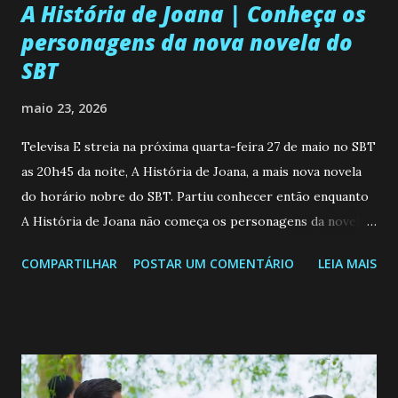
A História de Joana | Conheça os
personagens da nova novela do
SBT
maio 23, 2026
Televisa E streia na próxima quarta-feira 27 de maio no SBT
as 20h45 da noite, A História de Joana, a mais nova novela
do horário nobre do SBT. Partiu conhecer então enquanto
A História de Joana não começa os personagens da novela?
Confira: Leia também... Veja a Programação Semanal do SBT
COMPARTILHAR
POSTAR UM COMENTÁRIO
LEIA MAIS
de 25/05/26 a 31/05/26 JOANA GUADALUPE (Camila
Valero) Uma jovem humilde e moderna, filha de mãe
solteira e neta de uma mulher abandonada pelo marido, não
quer que o mesmo lhe aconteça na vida, por isso decidiu
permanecer virgem até encontrar o homem que realmente
ama, o que não é fácil, já que dedica todas as suas energias a