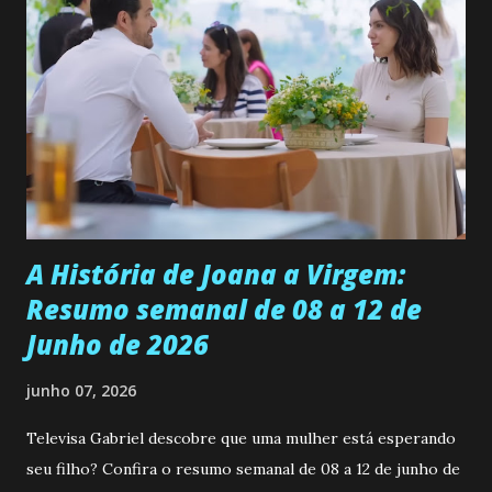
se aprimorar, trabalhando, estudando e se orgulhando de
ser a primeira mulher da família a ingressar na
universidade. Ela tem uma personalidade muito alegre, é
muito madura para a idade, determinada, criativa e
empática. Detesta injustiças e é uma ótima amiga. Pode ser
teimosa e muito persistente quando decide fazer algo.
Durante um exame ginecológico, ela é inseminada por eng...
A História de Joana a Virgem:
Resumo semanal de 08 a 12 de
Junho de 2026
junho 07, 2026
Televisa Gabriel descobre que uma mulher está esperando
seu filho? Confira o resumo semanal de 08 a 12 de junho de