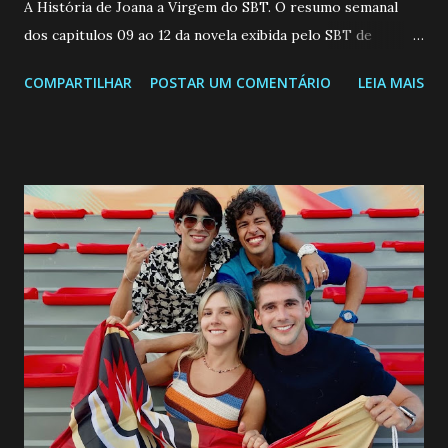
A História de Joana a Virgem do SBT. O resumo semanal
dos capitulos 09 ao 12 da novela exibida pelo SBT de
segunda a sexta-feira as 20h45 da noite: Leia também... Veja
COMPARTILHAR
POSTAR UM COMENTÁRIO
LEIA MAIS
a Programação Semanal do SBT de 08/06/26 a 14/06/26
SEGUNDA-FEIRA 08 DE JUNHO: CAPITULO 9 Salvador
interrompe sua investigação ao conhecer Jenny, mas ela
não demonstra interesse em interagir com ele. Joana
confessa a Gabriel que ele demonstrou ser o tipo de
pessoa que ela tanto desejou durante toda a vida. Camila
entra no quarto de Gabriel e imagina como seria o
encontro deles, quando conseguir seduzi-lo. Manuel avisa a
Paula sobre a suposta infidelidade de Gabriel com Joana.
Rogerio consegue se livrar de todas as suspeitas pelo
desaparecimento de Francisco, apontando que ele poderia
ter sido vítima da fúria de Gabriel. Artur informa a Gabriel
que a clínica inseminou por engano outra paciente, que está