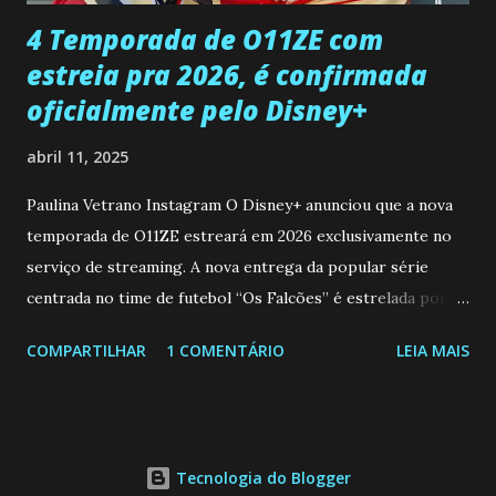
...
4 Temporada de O11ZE com
estreia pra 2026, é confirmada
oficialmente pelo Disney+
abril 11, 2025
Paulina Vetrano Instagram O Disney+ anunciou que a nova
temporada de O11ZE estreará em 2026 exclusivamente no
serviço de streaming. A nova entrega da popular série
centrada no time de futebol “Os Falcões” é estrelada por
Mariano González (Gabo), David Penagos (Ricky) e Luan
COMPARTILHAR
1 COMENTÁRIO
LEIA MAIS
Brum (Dedé), que voltam a interpretar seus personagens
originais, e apresenta um elenco de novos Falcões liderado
pelo ator mexicano Emiliano González (Gael). Os episódios
também contam com a participação especial do renomado
Tecnologia do Blogger
atleta Sergio “Kun” Agüero, além de outras figuras de