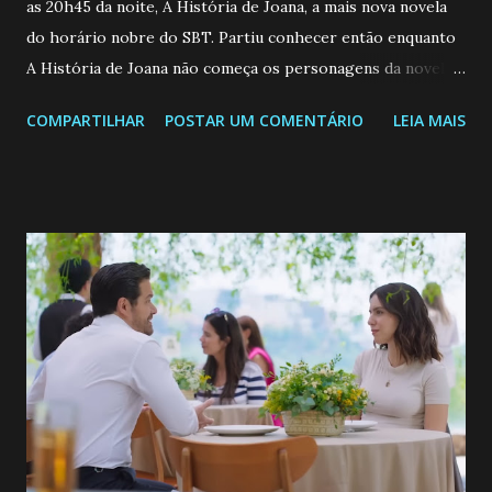
as 20h45 da noite, A História de Joana, a mais nova novela
do horário nobre do SBT. Partiu conhecer então enquanto
A História de Joana não começa os personagens da novela?
Confira: Leia também... Veja a Programação Semanal do SBT
COMPARTILHAR
POSTAR UM COMENTÁRIO
LEIA MAIS
de 25/05/26 a 31/05/26 JOANA GUADALUPE (Camila
Valero) Uma jovem humilde e moderna, filha de mãe
solteira e neta de uma mulher abandonada pelo marido, não
quer que o mesmo lhe aconteça na vida, por isso decidiu
permanecer virgem até encontrar o homem que realmente
ama, o que não é fácil, já que dedica todas as suas energias a
se aprimorar, trabalhando, estudando e se orgulhando de
ser a primeira mulher da família a ingressar na
universidade. Ela tem uma personalidade muito alegre, é
muito madura para a idade, determinada, criativa e
empática. Detesta injustiças e é uma ótima amiga. Pode ser
teimosa e muito persistente quando decide fazer algo.