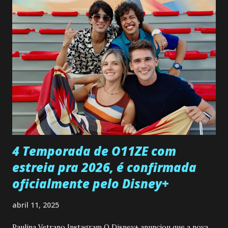
confessa a Gabriel que ele demonstrou ser o tipo de
pessoa que ela tanto desejou durante toda a vida. Camila
entra no quarto de Gabriel e imagina como seria o
encontro deles, quando conseguir seduzi-lo. Manuel avisa a
Paula sobre a suposta infidelidade de Gabriel com Joana.
Rogerio consegue se livrar de todas as suspeitas pelo
desaparecimento de Francisco, apontando que ele poderia
ter sido vítima da fúria de Gabriel. Artur informa a Gabriel
que a clínica inseminou por engano outra paciente, que está
...
4 Temporada de O11ZE com
estreia pra 2026, é confirmada
oficialmente pelo Disney+
abril 11, 2025
Paulina Vetrano Instagram O Disney+ anunciou que a nova