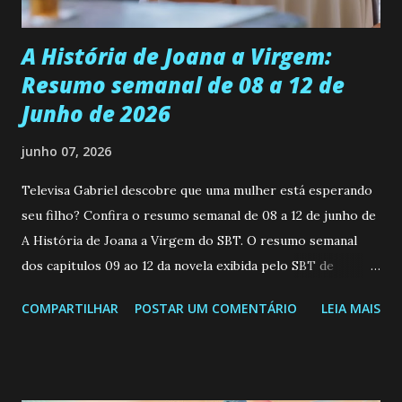
Durante um exame ginecológico, ela é inseminada por eng...
A História de Joana a Virgem:
Resumo semanal de 08 a 12 de
Junho de 2026
junho 07, 2026
Televisa Gabriel descobre que uma mulher está esperando
seu filho? Confira o resumo semanal de 08 a 12 de junho de
A História de Joana a Virgem do SBT. O resumo semanal
dos capitulos 09 ao 12 da novela exibida pelo SBT de
segunda a sexta-feira as 20h45 da noite: Leia também... Veja
COMPARTILHAR
POSTAR UM COMENTÁRIO
LEIA MAIS
a Programação Semanal do SBT de 08/06/26 a 14/06/26
SEGUNDA-FEIRA 08 DE JUNHO: CAPITULO 9 Salvador
interrompe sua investigação ao conhecer Jenny, mas ela
não demonstra interesse em interagir com ele. Joana