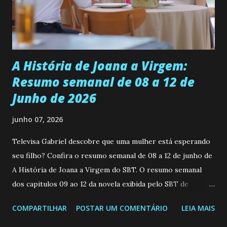
empática. Detesta injustiças e é uma ótima amiga. Pode ser
teimosa e muito persistente quando decide fazer algo.
Durante um exame ginecológico, ela é inseminada por eng...
A História de Joana a Virgem:
Resumo semanal de 08 a 12 de
Junho de 2026
junho 07, 2026
Televisa Gabriel descobre que uma mulher está esperando
seu filho? Confira o resumo semanal de 08 a 12 de junho de
A História de Joana a Virgem do SBT. O resumo semanal
dos capitulos 09 ao 12 da novela exibida pelo SBT de
segunda a sexta-feira as 20h45 da noite: Leia também... Veja
COMPARTILHAR
POSTAR UM COMENTÁRIO
LEIA MAIS
a Programação Semanal do SBT de 08/06/26 a 14/06/26
SEGUNDA-FEIRA 08 DE JUNHO: CAPITULO 9 Salvador