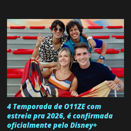
interrompe sua investigação ao conhecer Jenny, mas ela
não demonstra interesse em interagir com ele. Joana
confessa a Gabriel que ele demonstrou ser o tipo de
pessoa que ela tanto desejou durante toda a vida. Camila
entra no quarto de Gabriel e imagina como seria o
encontro deles, quando conseguir seduzi-lo. Manuel avisa a
Paula sobre a suposta infidelidade de Gabriel com Joana.
Rogerio consegue se livrar de todas as suspeitas pelo
desaparecimento de Francisco, apontando que ele poderia
ter sido vítima da fúria de Gabriel. Artur informa a Gabriel
que a clínica inseminou por engano outra paciente, que está
...
4 Temporada de O11ZE com
estreia pra 2026, é confirmada
oficialmente pelo Disney+