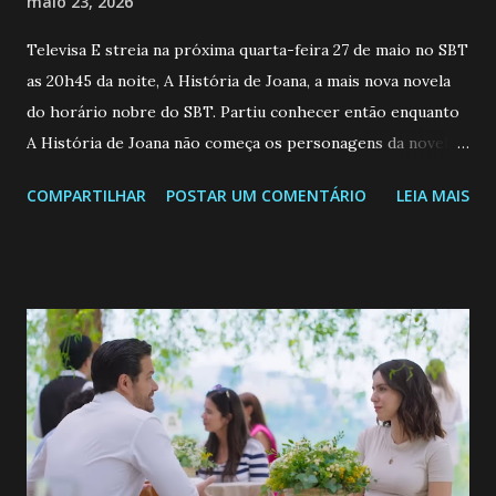
maio 23, 2026
Televisa E streia na próxima quarta-feira 27 de maio no SBT
as 20h45 da noite, A História de Joana, a mais nova novela
do horário nobre do SBT. Partiu conhecer então enquanto
A História de Joana não começa os personagens da novela?
Confira: Leia também... Veja a Programação Semanal do SBT
COMPARTILHAR
POSTAR UM COMENTÁRIO
LEIA MAIS
de 25/05/26 a 31/05/26 JOANA GUADALUPE (Camila
Valero) Uma jovem humilde e moderna, filha de mãe
solteira e neta de uma mulher abandonada pelo marido, não
quer que o mesmo lhe aconteça na vida, por isso decidiu
permanecer virgem até encontrar o homem que realmente
ama, o que não é fácil, já que dedica todas as suas energias a
se aprimorar, trabalhando, estudando e se orgulhando de
ser a primeira mulher da família a ingressar na
universidade. Ela tem uma personalidade muito alegre, é
muito madura para a idade, determinada, criativa e