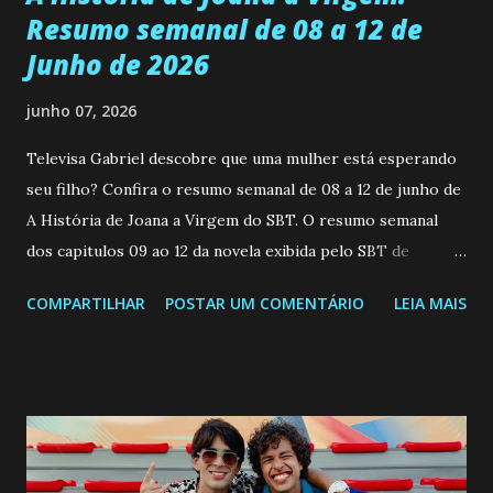
Resumo semanal de 08 a 12 de
Junho de 2026
junho 07, 2026
Televisa Gabriel descobre que uma mulher está esperando
seu filho? Confira o resumo semanal de 08 a 12 de junho de
A História de Joana a Virgem do SBT. O resumo semanal
dos capitulos 09 ao 12 da novela exibida pelo SBT de
segunda a sexta-feira as 20h45 da noite: Leia também... Veja
COMPARTILHAR
POSTAR UM COMENTÁRIO
LEIA MAIS
a Programação Semanal do SBT de 08/06/26 a 14/06/26
SEGUNDA-FEIRA 08 DE JUNHO: CAPITULO 9 Salvador
interrompe sua investigação ao conhecer Jenny, mas ela
não demonstra interesse em interagir com ele. Joana
confessa a Gabriel que ele demonstrou ser o tipo de
pessoa que ela tanto desejou durante toda a vida. Camila