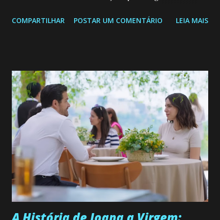
Confira: Leia também... Veja a Programação Semanal do SBT
COMPARTILHAR
POSTAR UM COMENTÁRIO
LEIA MAIS
de 25/05/26 a 31/05/26 JOANA GUADALUPE (Camila
Valero) Uma jovem humilde e moderna, filha de mãe
solteira e neta de uma mulher abandonada pelo marido, não
quer que o mesmo lhe aconteça na vida, por isso decidiu
permanecer virgem até encontrar o homem que realmente
ama, o que não é fácil, já que dedica todas as suas energias a
se aprimorar, trabalhando, estudando e se orgulhando de
ser a primeira mulher da família a ingressar na
universidade. Ela tem uma personalidade muito alegre, é
muito madura para a idade, determinada, criativa e
empática. Detesta injustiças e é uma ótima amiga. Pode ser
teimosa e muito persistente quando decide fazer algo.
Durante um exame ginecológico, ela é inseminada por eng...
A História de Joana a Virgem: