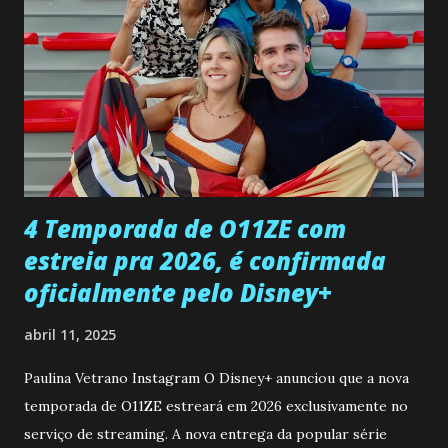
entra no quarto de Gabriel e imagina como seria o
encontro deles, quando conseguir seduzi-lo. Manuel avisa a
Paula sobre a suposta infidelidade de Gabriel com Joana.
Rogerio consegue se livrar de todas as suspeitas pelo
desaparecimento de Francisco, apontando que ele poderia
ter sido vítima da fúria de Gabriel. Artur informa a Gabriel
que a clínica inseminou por engano outra paciente, que está
...
4 Temporada de O11ZE com
estreia pra 2026, é confirmada
oficialmente pelo Disney+
abril 11, 2025
Paulina Vetrano Instagram O Disney+ anunciou que a nova
temporada de O11ZE estreará em 2026 exclusivamente no
serviço de streaming. A nova entrega da popular série