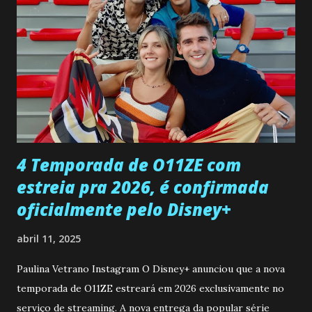
entra no quarto de Gabriel e imagina como seria o
encontro deles, quando conseguir seduzi-lo. Manuel avisa a
Paula sobre a suposta infidelidade de Gabriel com Joana.
Rogerio consegue se livrar de todas as suspeitas pelo
desaparecimento de Francisco, apontando que ele poderia
ter sido vítima da fúria de Gabriel. Artur informa a Gabriel
que a clínica inseminou por engano outra paciente, que está
...
4 Temporada de O11ZE com
estreia pra 2026, é confirmada
oficialmente pelo Disney+
abril 11, 2025
Paulina Vetrano Instagram O Disney+ anunciou que a nova
temporada de O11ZE estreará em 2026 exclusivamente no
serviço de streaming. A nova entrega da popular série