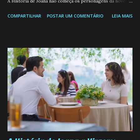
A História de Joana não começa os personagens da novela?
Confira: Leia também... Veja a Programação Semanal do SBT
COMPARTILHAR
POSTAR UM COMENTÁRIO
LEIA MAIS
de 25/05/26 a 31/05/26 JOANA GUADALUPE (Camila
Valero) Uma jovem humilde e moderna, filha de mãe
solteira e neta de uma mulher abandonada pelo marido, não
quer que o mesmo lhe aconteça na vida, por isso decidiu
permanecer virgem até encontrar o homem que realmente
ama, o que não é fácil, já que dedica todas as suas energias a
se aprimorar, trabalhando, estudando e se orgulhando de
ser a primeira mulher da família a ingressar na
universidade. Ela tem uma personalidade muito alegre, é
muito madura para a idade, determinada, criativa e
empática. Detesta injustiças e é uma ótima amiga. Pode ser
teimosa e muito persistente quando decide fazer algo.
Durante um exame ginecológico, ela é inseminada por eng...