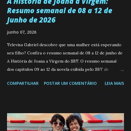
A História de Joana a Virgem:
Resumo semanal de 08 a 12 de
Junho de 2026
junho 07, 2026
Televisa Gabriel descobre que uma mulher está esperando
seu filho? Confira o resumo semanal de 08 a 12 de junho de
A História de Joana a Virgem do SBT. O resumo semanal
dos capitulos 09 ao 12 da novela exibida pelo SBT de
segunda a sexta-feira as 20h45 da noite: Leia também... Veja
COMPARTILHAR
POSTAR UM COMENTÁRIO
LEIA MAIS
a Programação Semanal do SBT de 08/06/26 a 14/06/26
SEGUNDA-FEIRA 08 DE JUNHO: CAPITULO 9 Salvador
interrompe sua investigação ao conhecer Jenny, mas ela
não demonstra interesse em interagir com ele. Joana
confessa a Gabriel que ele demonstrou ser o tipo de
pessoa que ela tanto desejou durante toda a vida. Camila