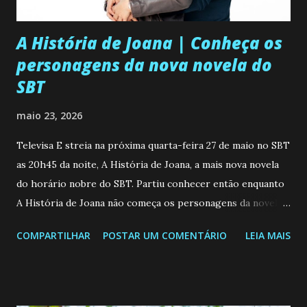
A História de Joana | Conheça os
personagens da nova novela do
SBT
maio 23, 2026
Televisa E streia na próxima quarta-feira 27 de maio no SBT
as 20h45 da noite, A História de Joana, a mais nova novela
do horário nobre do SBT. Partiu conhecer então enquanto
A História de Joana não começa os personagens da novela?
Confira: Leia também... Veja a Programação Semanal do SBT
COMPARTILHAR
POSTAR UM COMENTÁRIO
LEIA MAIS
de 25/05/26 a 31/05/26 JOANA GUADALUPE (Camila
Valero) Uma jovem humilde e moderna, filha de mãe
solteira e neta de uma mulher abandonada pelo marido, não
quer que o mesmo lhe aconteça na vida, por isso decidiu