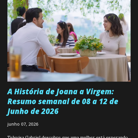
permanecer virgem até encontrar o homem que realmente
ama, o que não é fácil, já que dedica todas as suas energias a
se aprimorar, trabalhando, estudando e se orgulhando de
ser a primeira mulher da família a ingressar na
universidade. Ela tem uma personalidade muito alegre, é
muito madura para a idade, determinada, criativa e
empática. Detesta injustiças e é uma ótima amiga. Pode ser
teimosa e muito persistente quando decide fazer algo.
Durante um exame ginecológico, ela é inseminada por eng...
A História de Joana a Virgem:
Resumo semanal de 08 a 12 de
Junho de 2026
junho 07, 2026
Televisa Gabriel descobre que uma mulher está esperando