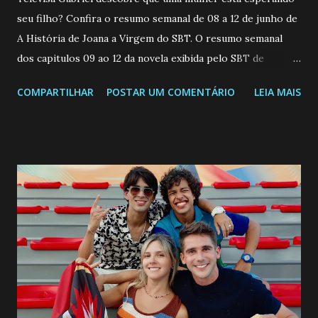
seu filho? Confira o resumo semanal de 08 a 12 de junho de
A História de Joana a Virgem do SBT. O resumo semanal
dos capitulos 09 ao 12 da novela exibida pelo SBT de
segunda a sexta-feira as 20h45 da noite: Leia também... Veja
COMPARTILHAR
POSTAR UM COMENTÁRIO
LEIA MAIS
a Programação Semanal do SBT de 08/06/26 a 14/06/26
SEGUNDA-FEIRA 08 DE JUNHO: CAPITULO 9 Salvador
interrompe sua investigação ao conhecer Jenny, mas ela
não demonstra interesse em interagir com ele. Joana
confessa a Gabriel que ele demonstrou ser o tipo de
pessoa que ela tanto desejou durante toda a vida. Camila
entra no quarto de Gabriel e imagina como seria o
encontro deles, quando conseguir seduzi-lo. Manuel avisa a
Paula sobre a suposta infidelidade de Gabriel com Joana.
Rogerio consegue se livrar de todas as suspeitas pelo
desaparecimento de Francisco, apontando que ele poderia
ter sido vítima da fúria de Gabriel. Artur informa a Gabriel