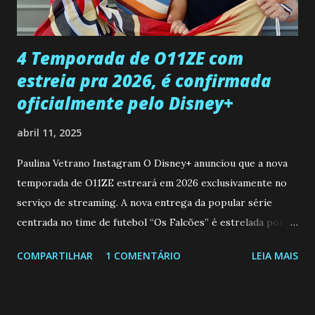
que a clínica inseminou por engano outra paciente, que está
...
4 Temporada de O11ZE com
estreia pra 2026, é confirmada
oficialmente pelo Disney+
abril 11, 2025
Paulina Vetrano Instagram O Disney+ anunciou que a nova
temporada de O11ZE estreará em 2026 exclusivamente no
serviço de streaming. A nova entrega da popular série
centrada no time de futebol “Os Falcões” é estrelada por
Mariano González (Gabo), David Penagos (Ricky) e Luan
COMPARTILHAR
1 COMENTÁRIO
LEIA MAIS
Brum (Dedé), que voltam a interpretar seus personagens
originais, e apresenta um elenco de novos Falcões liderado
pelo ator mexicano Emiliano González (Gael). Os episódios