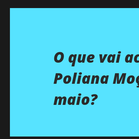
O que vai a
Poliana Moç
maio?