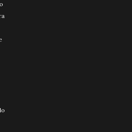
 o
ra
e
do