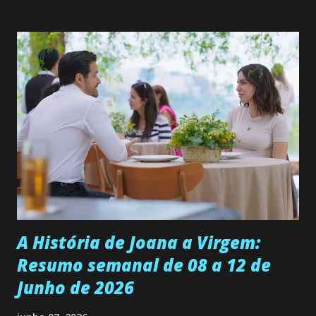
solteira e neta de uma mulher abandonada pelo marido, não
quer que o mesmo lhe aconteça na vida, por isso decidiu
permanecer virgem até encontrar o homem que realmente
ama, o que não é fácil, já que dedica todas as suas energias a
se aprimorar, trabalhando, estudando e se orgulhando de
ser a primeira mulher da família a ingressar na
universidade. Ela tem uma personalidade muito alegre, é
muito madura para a idade, determinada, criativa e
empática. Detesta injustiças e é uma ótima amiga. Pode ser
teimosa e muito persistente quando decide fazer algo.
Durante um exame ginecológico, ela é inseminada por eng...
A História de Joana a Virgem:
Resumo semanal de 08 a 12 de
Junho de 2026