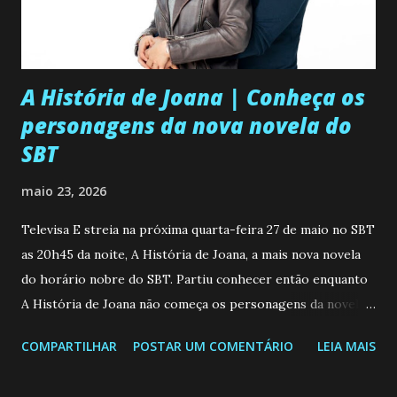
A História de Joana | Conheça os
personagens da nova novela do
SBT
maio 23, 2026
Televisa E streia na próxima quarta-feira 27 de maio no SBT
as 20h45 da noite, A História de Joana, a mais nova novela
do horário nobre do SBT. Partiu conhecer então enquanto
A História de Joana não começa os personagens da novela?
Confira: Leia também... Veja a Programação Semanal do SBT
COMPARTILHAR
POSTAR UM COMENTÁRIO
LEIA MAIS
de 25/05/26 a 31/05/26 JOANA GUADALUPE (Camila
Valero) Uma jovem humilde e moderna, filha de mãe