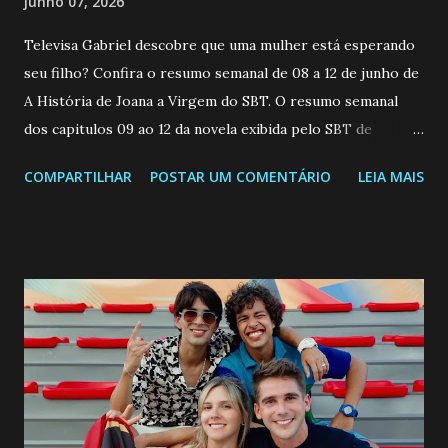
junho 07, 2026
Televisa Gabriel descobre que uma mulher está esperando
seu filho? Confira o resumo semanal de 08 a 12 de junho de
A História de Joana a Virgem do SBT. O resumo semanal
dos capitulos 09 ao 12 da novela exibida pelo SBT de
segunda a sexta-feira as 20h45 da noite: Leia também... Veja
COMPARTILHAR
POSTAR UM COMENTÁRIO
LEIA MAIS
a Programação Semanal do SBT de 08/06/26 a 14/06/26
SEGUNDA-FEIRA 08 DE JUNHO: CAPITULO 9 Salvador
interrompe sua investigação ao conhecer Jenny, mas ela
não demonstra interesse em interagir com ele. Joana
confessa a Gabriel que ele demonstrou ser o tipo de
pessoa que ela tanto desejou durante toda a vida. Camila
entra no quarto de Gabriel e imagina como seria o
encontro deles, quando conseguir seduzi-lo. Manuel avisa a
Paula sobre a suposta infidelidade de Gabriel com Joana.
Rogerio consegue se livrar de todas as suspeitas pelo