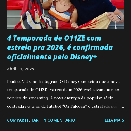
desaparecimento de Francisco, apontando que ele poderia
ter sido vítima da fúria de Gabriel. Artur informa a Gabriel
que a clínica inseminou por engano outra paciente, que está
...
4 Temporada de O11ZE com
estreia pra 2026, é confirmada
oficialmente pelo Disney+
abril 11, 2025
Paulina Vetrano Instagram O Disney+ anunciou que a nova
temporada de O11ZE estreará em 2026 exclusivamente no
serviço de streaming. A nova entrega da popular série
centrada no time de futebol “Os Falcões” é estrelada por
Mariano González (Gabo), David Penagos (Ricky) e Luan
COMPARTILHAR
1 COMENTÁRIO
LEIA MAIS
Brum (Dedé), que voltam a interpretar seus personagens
originais, e apresenta um elenco de novos Falcões liderado