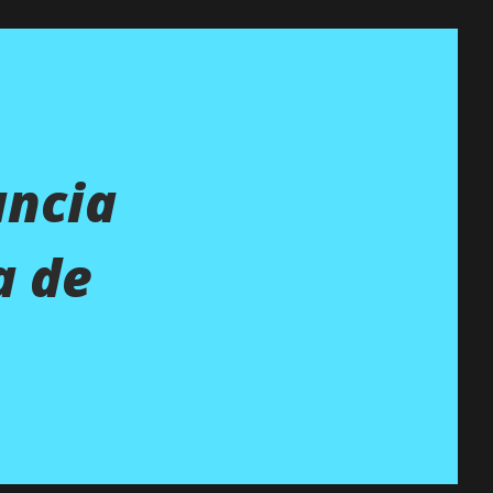
ancia
a de