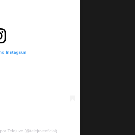
 no Instagram
or Telejuve (@telejuveoficial)