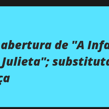
 abertura de ''A Inf
Julieta''; substitut
ça