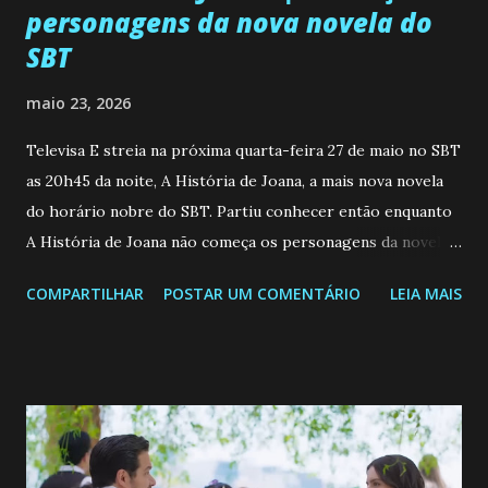
personagens da nova novela do
SBT
maio 23, 2026
Televisa E streia na próxima quarta-feira 27 de maio no SBT
as 20h45 da noite, A História de Joana, a mais nova novela
do horário nobre do SBT. Partiu conhecer então enquanto
A História de Joana não começa os personagens da novela?
Confira: Leia também... Veja a Programação Semanal do SBT
COMPARTILHAR
POSTAR UM COMENTÁRIO
LEIA MAIS
de 25/05/26 a 31/05/26 JOANA GUADALUPE (Camila
Valero) Uma jovem humilde e moderna, filha de mãe
solteira e neta de uma mulher abandonada pelo marido, não
quer que o mesmo lhe aconteça na vida, por isso decidiu
permanecer virgem até encontrar o homem que realmente
ama, o que não é fácil, já que dedica todas as suas energias a
se aprimorar, trabalhando, estudando e se orgulhando de