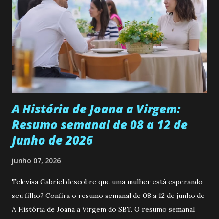
ser a primeira mulher da família a ingressar na
universidade. Ela tem uma personalidade muito alegre, é
muito madura para a idade, determinada, criativa e
empática. Detesta injustiças e é uma ótima amiga. Pode ser
teimosa e muito persistente quando decide fazer algo.
Durante um exame ginecológico, ela é inseminada por eng...
A História de Joana a Virgem:
Resumo semanal de 08 a 12 de
Junho de 2026
junho 07, 2026
Televisa Gabriel descobre que uma mulher está esperando
seu filho? Confira o resumo semanal de 08 a 12 de junho de
A História de Joana a Virgem do SBT. O resumo semanal