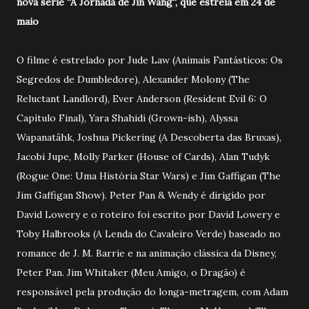
nova série ''A Jornada de Jin Wang'', que estreia em 24 de
maio
O filme é estrelado por Jude Law (Animais Fantásticos: Os
Segredos de Dumbledore), Alexander Molony (The
Reluctant Landlord), Ever Anderson (Resident Evil 6: O
Capítulo Final), Yara Shahidi (Grown-ish), Alyssa
Wapanatâhk, Joshua Pickering (A Descoberta das Bruxas),
Jacobi Jupe, Molly Parker (House of Cards), Alan Tudyk
(Rogue One: Uma História Star Wars) e Jim Gaffigan (The
Jim Gaffigan Show). Peter Pan & Wendy é dirigido por
David Lowery e o roteiro foi escrito por David Lowery e
Toby Halbrooks (A Lenda do Cavaleiro Verde) baseado no
romance de J. M. Barrie e na animação clássica da Disney,
Peter Pan. Jim Whitaker (Meu Amigo, o Dragão) é
responsável pela produção do longa-metragem, com Adam