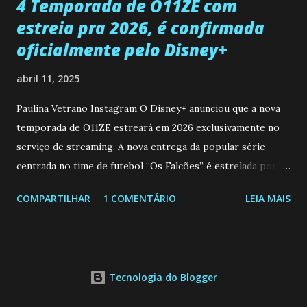
4 Temporada de O11ZE com
estreia pra 2026, é confirmada
oficialmente pelo Disney+
abril 11, 2025
Paulina Vetrano Instagram O Disney+ anunciou que a nova
temporada de O11ZE estreará em 2026 exclusivamente no
serviço de streaming. A nova entrega da popular série
centrada no time de futebol “Os Falcões” é estrelada por
Mariano González (Gabo), David Penagos (Ricky) e Luan
COMPARTILHAR
1 COMENTÁRIO
LEIA MAIS
Brum (Dedé), que voltam a interpretar seus personagens
originais, e apresenta um elenco de novos Falcões liderado
pelo ator mexicano Emiliano González (Gael). Os episódios
também contam com a participação especial do renomado
Tecnologia do Blogger
atleta Sergio “Kun” Agüero, além de outras figuras de
destaque do futebol e do jornalismo esportivo. Leia